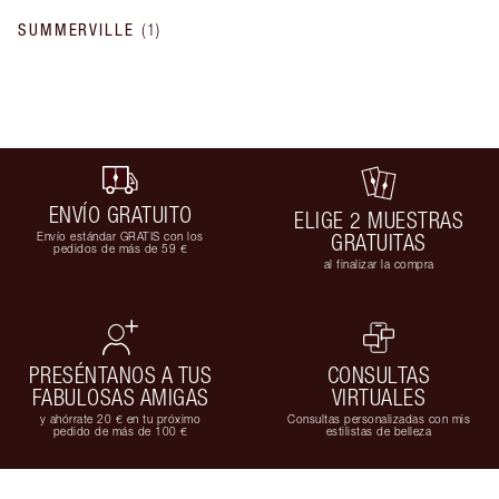
SUMMERVILLE
(
1
)
ENVÍO GRATUITO
ELIGE 2 MUESTRAS
Envío estándar GRATIS con los
GRATUITAS
pedidos de más de 59 €
al finalizar la compra
PRESÉNTANOS A TUS
CONSULTAS
FABULOSAS AMIGAS
VIRTUALES
y ahórrate 20 € en tu próximo
Consultas personalizadas con mis
pedido de más de 100 €
estilistas de belleza