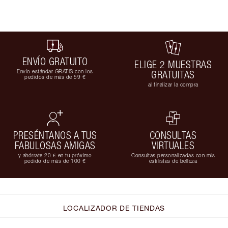
ENVÍO GRATUITO
ELIGE 2 MUESTRAS
Envío estándar GRATIS con los
GRATUITAS
pedidos de más de 59 €
al finalizar la compra
PRESÉNTANOS A TUS
CONSULTAS
FABULOSAS AMIGAS
VIRTUALES
y ahórrate 20 € en tu próximo
Consultas personalizadas con mis
pedido de más de 100 €
estilistas de belleza
LOCALIZADOR DE TIENDAS