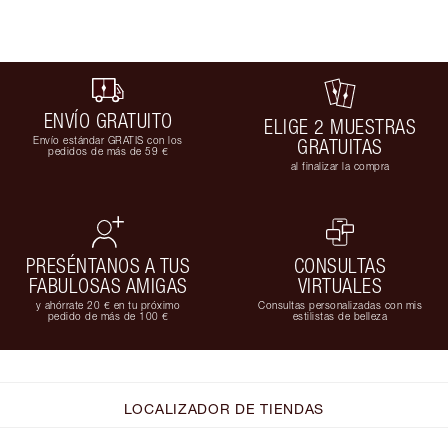
ENVÍO GRATUITO
ELIGE 2 MUESTRAS
Envío estándar GRATIS con los
GRATUITAS
pedidos de más de 59 €
al finalizar la compra
PRESÉNTANOS A TUS
CONSULTAS
FABULOSAS AMIGAS
VIRTUALES
y ahórrate 20 € en tu próximo
Consultas personalizadas con mis
pedido de más de 100 €
estilistas de belleza
LOCALIZADOR DE TIENDAS