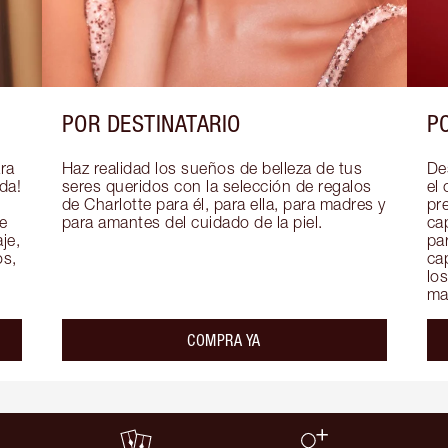
POR DESTINATARIO
P
ra 
Haz realidad los sueños de belleza de tus 
De
a! 
seres queridos con la selección de regalos 
el 
de Charlotte para él, para ella, para madres y 
pre
 
para amantes del cuidado de la piel.
ca
e, 
par
s, 
ca
lo
maq
COMPRA YA