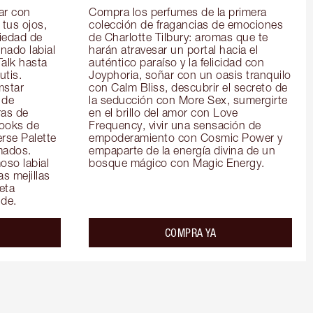
r con 
Compra los perfumes de la primera 
tus ojos, 
colección de fragancias de emociones 
iedad de 
de Charlotte Tilbury: aromas que te 
ado labial 
harán atravesar un portal hacia el 
alk hasta 
auténtico paraíso y la felicidad con 
tis. 
Joyphoria, soñar con un oasis tranquilo 
star 
con Calm Bliss, descubrir el secreto de 
de 
la seducción con More Sex, sumergirte 
as de 
en el brillo del amor con Love 
ooks de 
Frequency, vivir una sensación de 
rse Palette 
empoderamiento con Cosmic Power y 
ados. 
empaparte de la energía divina de un 
so labial 
bosque mágico con Magic Energy.
s mejillas 
ta 
de.
COMPRA YA