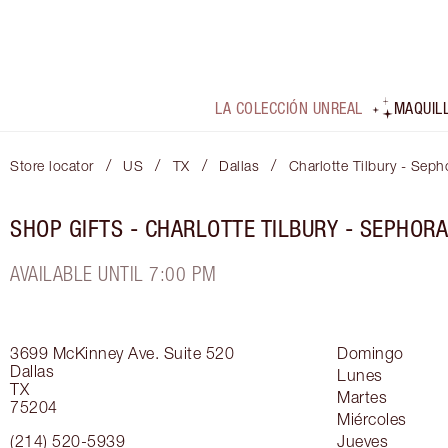
LA COLECCIÓN UNREAL
MAQUIL
/
/
/
/
Store locator
US
TX
Dallas
Charlotte Tilbury - Seph
SHOP GIFTS - CHARLOTTE TILBURY - SEPHORA
AVAILABLE UNTIL 7:00 PM
3699 McKinney Ave.
Suite 520
Domingo
Dallas
Lunes
TX
Martes
75204
Miércoles
(214) 520-5939
Jueves