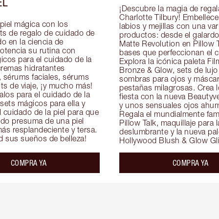
EL
¡Descubre la magia de regala
Charlotte Tilbury! Embellece 
piel mágica con los 
labios y mejillas con una var
 de regalo de cuidado de 
productos: desde el galardon
do en la ciencia de 
Matte Revolution en Pillow T
otencia su rutina con 
bases que perfeccionan el cu
cos para el cuidado de la 
Explora la icónica paleta Film
cremas hidratantes 
Bronze & Glow, sets de lujo 
, sérums faciales, sérums 
sombras para ojos y máscar
its de viaje, ¡y mucho más! 
pestañas milagrosas. Crea l
los para el cuidado de la 
fiesta con la nueva Beautyve
 sets mágicos para ella y 
y unos sensuales ojos ahum
 cuidado de la piel para que 
Regala el mundialmente famo
do presuma de una piel 
Pillow Talk, maquillaje para la
ás resplandeciente y tersa. 
deslumbrante y la nueva pale
ad sus sueños de belleza!
Hollywood Blush & Glow Gli
COMPRA YA
COMPRA YA