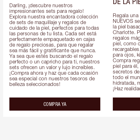
DE LA PI
Darling, ¡descubre nuestros 
impresionantes sets para regalo! 
Regala una 
Explora nuestra encantadora colección 
NUEVOS sets
de sets de maquillaje y regalos de 
la piel basa
cuidado de la piel, perfectos para todas 
Charlotte. P
las personas de tu lista. Cada set está 
regalos mági
perfectamente empaquetado en cajas 
piel, como 
de regalo preciosas, para que regalar 
recargables
sea más fácil y gratificante que nunca. 
para ojos, k
Ya sea que estés buscando el regalo 
Compra rega
perfecto o un capricho para ti, nuestros 
piel para él,
sets ofrecen un valor y lujo increíbles. 
secretos del
¡Compra ahora y haz que cada ocasión 
todo el mun
sea especial con nuestros tesoros de 
hidratada, m
belleza seleccionados!
¡Haz realid
COMPRA YA