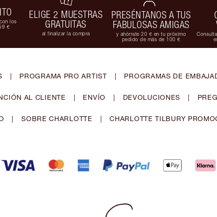
ITO
ELIGE 2 MUESTRAS
PRESÉNTANOS A TUS
con los
GRATUITAS
FABULOSAS AMIGAS
59 €
al finalizar la compra
y ahórrate 20 € en tu próximo
Consulta
pedido de más de 100 €
e
S
|
PROGRAMA PRO ARTIST
|
PROGRAMAS DE EMBAJAD
NCIÓN AL CLIENTE
|
ENVÍO
|
DEVOLUCIONES
|
PREG
O
|
SOBRE CHARLOTTE
|
CHARLOTTE TILBURY PROMO