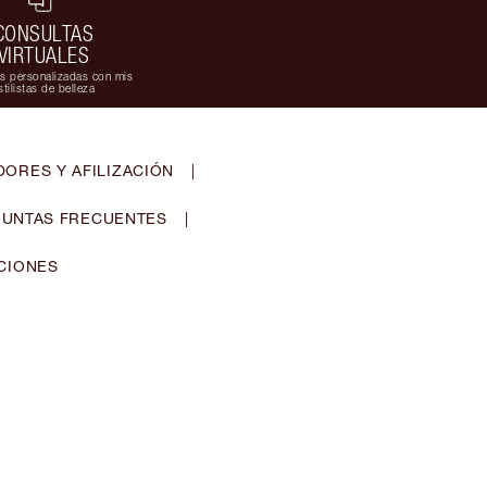
CONSULTAS
VIRTUALES
s personalizadas con mis
stilistas de belleza
ORES Y AFILIZACIÓN
|
UNTAS FRECUENTES
|
CIONES