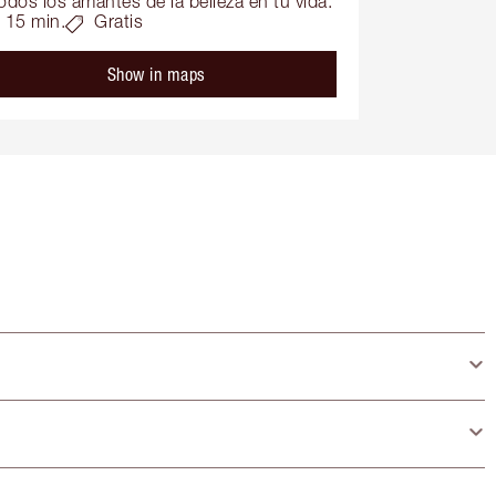
odos los amantes de la belleza en tu vida.
15 min.
Gratis
Show in maps