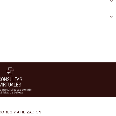
CONSULTAS
VIRTUALES
s personalizadas con mis
stilistas de belleza
ORES Y AFILIZACIÓN
|