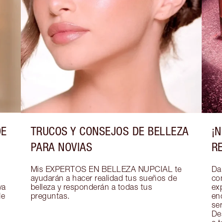
DE
TRUCOS Y CONSEJOS DE BELLEZA
¡
PARA NOVIAS
R
Mis EXPERTOS EN BELLEZA NUPCIAL te 
Dar
ayudarán a hacer realidad tus sueños de 
co
a 
belleza y responderán a todas tus 
exp
e 
preguntas.
en
se
De