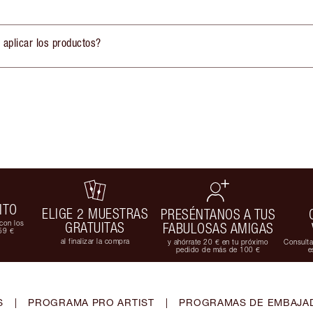
 aplicar los productos?
ITO
ELIGE 2 MUESTRAS
PRESÉNTANOS A TUS
con los
GRATUITAS
FABULOSAS AMIGAS
59 €
al finalizar la compra
y ahórrate 20 € en tu próximo
Consulta
pedido de más de 100 €
e
S
|
PROGRAMA PRO ARTIST
|
PROGRAMAS DE EMBAJAD