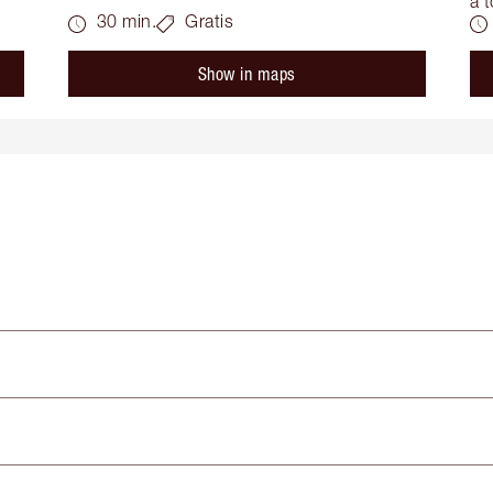
a t
30 min.
Gratis
Show in maps