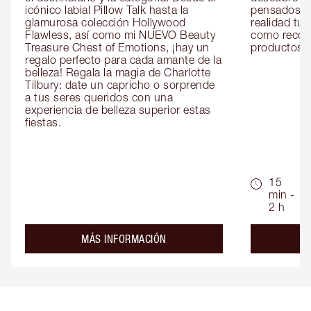
icónico labial Pillow Talk hasta la 
pensados es
glamurosa colección Hollywood 
realidad tus
Flawless, así como mi NUEVO Beauty 
como recom
Treasure Chest of Emotions, ¡hay un 
productos id
regalo perfecto para cada amante de la 
belleza! Regala la magia de Charlotte 
Tilbury: date un capricho o sorprende 
a tus seres queridos con una 
experiencia de belleza superior estas 
fiestas.
15
min -
2 h
about the
MÁS INFORMACIÓN