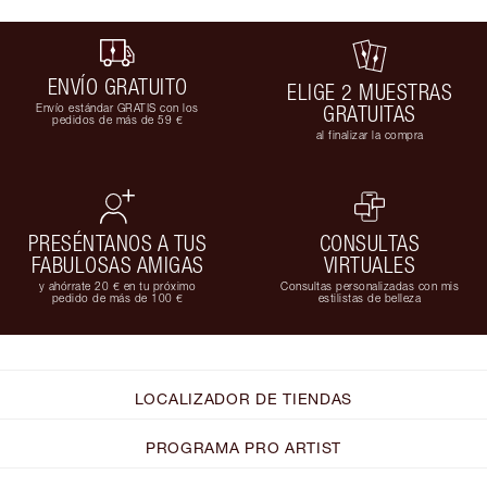
ENVÍO GRATUITO
ELIGE 2 MUESTRAS
Envío estándar GRATIS con los
GRATUITAS
pedidos de más de 59 €
al finalizar la compra
PRESÉNTANOS A TUS
CONSULTAS
FABULOSAS AMIGAS
VIRTUALES
y ahórrate 20 € en tu próximo
Consultas personalizadas con mis
pedido de más de 100 €
estilistas de belleza
LOCALIZADOR DE TIENDAS
PROGRAMA PRO ARTIST