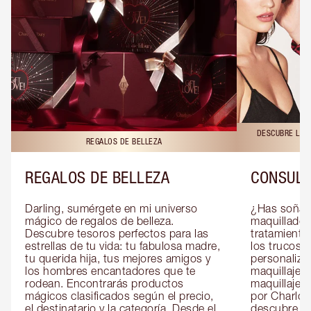
DESCUBRE LAS 
REGALOS DE BELLEZA
REGALOS DE BELLEZA
CONSULT
Darling, sumérgete en mi universo 
¿Has soñado
mágico de regalos de belleza. 
maquillador 
Descubre tesoros perfectos para las 
tratamientos
estrellas de tu vida: tu fabulosa madre, 
los trucos?
tu querida hija, tus mejores amigos y 
personaliza
los hombres encantadores que te 
maquillaje c
rodean. Encontrarás productos 
maquillaje o
mágicos clasificados según el precio, 
por Charlott
el destinatario y la categoría. Desde el 
descubre sec