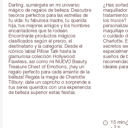
Darling, sumérgete en mi universo 
¿Has soñado
mágico de regalos de belleza. Descubre 
maquillador 
tesoros perfectos para las estrellas de 
tratamientos
tu vida: tu fabulosa madre, tu querida 
los trucos?
hija, tus mejores amigos y los hombres 
personaliza
encantadores que te rodean. 
maquillaje c
Encontrarás productos mágicos 
o cuidado de
clasificados según el precio, el 
Charlotte. E
destinatario y la categoría. Desde el 
secretos se
icónico labial Pillow Talk hasta la 
especialment
glamurosa colección Hollywood 
sueños de b
Flawless, así como mi NUEVO Beauty 
recomendaci
Treasure Chest of Emotions, ¡hay un 
ideales para 
regalo perfecto para cada amante de la 
belleza! Regala la magia de Charlotte 
Tilbury: date un capricho o sorprende a 
tus seres queridos con una experiencia 
de belleza superior estas fiestas.
15 min
- 2 h