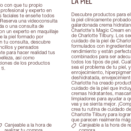
LA PIEL
 con que tu propio 
profesional y experto en 
Descubre productos para el
 faciales te enseñe todos 
la piel clínicamente probado
 Reserva una videoconsulta 
galardonada crema hidratant
da o una consulta de 
Charlotte's Magic Cream en 
on un experto en maquillaje 
de Charlotte Tilbury. Los se
 la piel formado por 
cuidado de la piel de Charlot
n tu consulta, descubre 
formulados con ingredientes
ncillos y pensados 
rendimiento y están perfect
e para hacer realidad tus 
combinados para ser adecu
elleza, así como 
todos los tipos de piel. Cual
ones de los productos 
sea el problema de tu piel, y
ti.
enrojecimiento, hiperpigment
deshidratada, envejecimiento 
Charlotte ha creado product
cuidado de la piel que inclu
cremas hidratantes, mascaril
limpiadores para ayudar a que
vea y se sienta mejor. ¡Comp
crea tu rutina de cuidado de 
Charlotte Tilbury para lograr
que parecen realmente mág
Canjeable a la hora de
Canjeable a la hora de re
realizar tu compra
compra