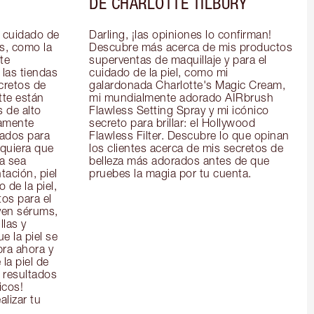
DE CHARLOTTE TILBURY
 cuidado de 
Darling, ¡las opiniones lo confirman! 
s, como la 
Descubre más acerca de mis productos 
e 
superventas de maquillaje y para el 
las tiendas 
cuidado de la piel, como mi 
cretos de 
galardonada Charlotte's Magic Cream, 
te están 
mi mundialmente adorado AIRbrush 
 de alto 
Flawless Setting Spray y mi icónico 
amente 
secreto para brillar: el Hollywood 
ados para 
Flawless Filter. Descubre lo que opinan 
quiera que 
los clientes acerca de mis secretos de 
a sea 
belleza más adorados antes de que 
ación, piel 
pruebes la magia por tu cuenta.
de la piel, 
os para el 
yen sérums, 
las y 
 la piel se 
ra ahora y 
la piel de 
 resultados 
icos!
alizar tu