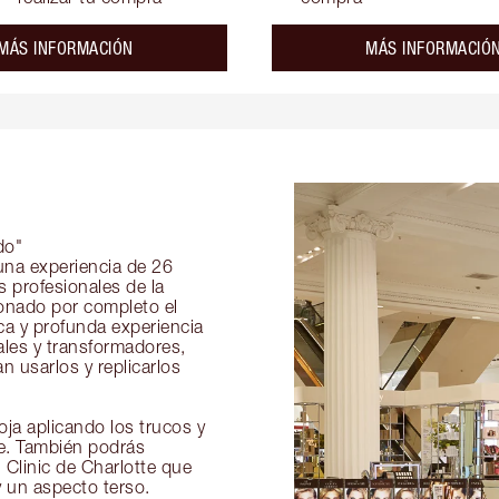
about the
MÁS INFORMACIÓN
MÁS INFORMACIÓ
do"
 una experiencia de 26
s profesionales de la
ionado por completo el
ica y profunda experiencia
ales y transformadores,
 usarlos y replicarlos
ja aplicando los trucos y
je. También podrás
 Clinic de Charlotte que
y un aspecto terso.