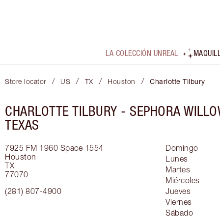
LA COLECCIÓN UNREAL
MAQUIL
/
/
/
/
Store locator
US
TX
Houston
Charlotte Tilbury
CHARLOTTE TILBURY -
SEPHORA WILL
TEXAS
7925 FM 1960
Space 1554
Domingo
Houston
Lunes
TX
Martes
77070
Miércoles
(281) 807-4900
Jueves
Viernes
Sábado