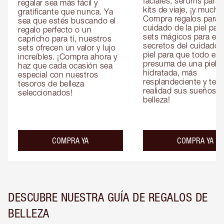
faciales, sérums para o
regalar sea más fácil y 
kits de viaje, ¡y mucho
gratificante que nunca. Ya 
Compra regalos para el
sea que estés buscando el 
cuidado de la piel para 
regalo perfecto o un 
sets mágicos para ella 
capricho para ti, nuestros 
secretos del cuidado d
sets ofrecen un valor y lujo 
piel para que todo el 
increíbles. ¡Compra ahora y 
presuma de una piel 
haz que cada ocasión sea 
hidratada, más 
especial con nuestros 
resplandeciente y tersa
tesoros de belleza 
realidad sus sueños de
seleccionados!
belleza!
COMPRA YA
COMPRA YA
DESCUBRE NUESTRA GUÍA DE REGALOS DE
BELLEZA