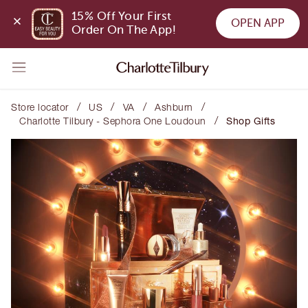
15% Off Your First 
OPEN APP
Order On The App!
/
/
/
/
Store locator
US
VA
Ashburn
/
Charlotte Tilbury - Sephora One Loudoun
Shop Gifts