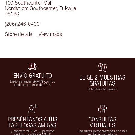
100 Southcenter Mall
Nordstrom Southcenter
,
Tukwila
98188
(206) 246-0400
Store details
View maps
ENVÍO GRATUITO
ELIGE 2 MUESTRAS
Envío estándar GRATIS con los
GRATUITAS
pedidos de más de 59 €
al finalizar la compra
PRESÉNTANOS A TUS
CONSULTAS
FABULOSAS AMIGAS
VIRTUALES
y ahórrate 20 € en tu próximo
Consultas personalizadas con mis
pedido de más de 100 €
estilistas de belleza