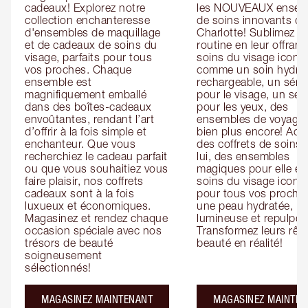
cadeaux! Explorez notre 
les NOUVEAUX ensemb
collection enchanteresse 
de soins innovants de 
d'ensembles de maquillage 
Charlotte! Sublimez leu
et de cadeaux de soins du 
routine en leur offrant 
visage, parfaits pour tous 
soins du visage iconiq
vos proches. Chaque 
comme un soin hydrat
ensemble est 
rechargeable, un séru
magnifiquement emballé 
pour le visage, un sér
dans des boîtes-cadeaux 
pour les yeux, des 
envoûtantes, rendant l’art 
ensembles de voyage e
d’offrir à la fois simple et 
bien plus encore! Ache
enchanteur. Que vous 
des coffrets de soins 
recherchiez le cadeau parfait 
lui, des ensembles 
ou que vous souhaitiez vous 
magiques pour elle et 
faire plaisir, nos coffrets 
soins du visage iconiq
cadeaux sont à la fois 
pour tous vos proches
luxueux et économiques. 
une peau hydratée, 
Magasinez et rendez chaque 
lumineuse et repulpée.
occasion spéciale avec nos 
Transformez leurs rêve
trésors de beauté 
beauté en réalité!
soigneusement 
sélectionnés!
MAGASINEZ MAINTENANT
MAGASINEZ MAINTEN