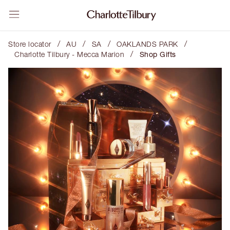
/
/
/
/
Store locator
AU
SA
OAKLANDS PARK
/
Charlotte Tilbury - Mecca Marion
Shop Gifts