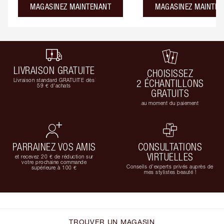
MAGASINEZ MAINTENANT
MAGASINEZ MAINTEN
LIVRAISON GRATUITE
CHOISISSEZ
Livraison standard GRATUITE dès
2 ÉCHANTILLONS
59 € d'achats
GRATUITS
au moment du paiement
PARRAINEZ VOS AMIS
CONSULTATIONS
VIRTUELLES
et recevez 20 € de réduction sur
votre prochaine commande
Conseils d'experts privés auprès de
supérieure à 100 €
mes stylistes beauté !
TROUVER UN MAGASIN