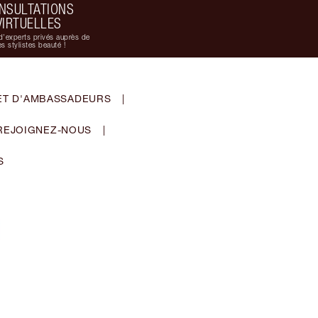
NSULTATIONS
VIRTUELLES
d'experts privés auprès de
s stylistes beauté !
ET D'AMBASSADEURS
|
REJOIGNEZ-NOUS
|
S