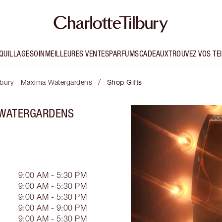
QUILLAGE
SOIN
MEILLEURES VENTES
PARFUMS
CADEAUX
TROUVEZ VOS TE
/
ilbury - Maxima Watergardens
Shop Gifts
A WATERGARDENS
9:00 AM - 5:30 PM
9:00 AM - 5:30 PM
9:00 AM - 5:30 PM
9:00 AM - 9:00 PM
9:00 AM - 5:30 PM