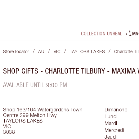
COLLECTION UNREAL
MA
/
/
/
/
Store locator
AU
VIC
TAYLORS LAKES
Charlotte T
SHOP GIFTS - CHARLOTTE TILBURY - MAXIM
AVAILABLE UNTIL 9:00 PM
Shop 163/164 Watergardens Town
Dimanche
Centre
399 Melton Hwy
Lundi
TAYLORS LAKES
Mardi
VIC
Mercredi
3038
Jeudi