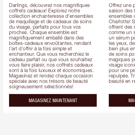
Darlings, découvrez nos magnifiques 
Offrez une 
coffrets cadeaux! Explorez notre 
saison des 
collection enchanteresse d'ensembles 
ensembles d
de maquillage et de cadeaux de soins 
Charlotte! S
du visage, parfaits pour tous vos 
offrant des 
proches. Chaque ensemble est 
comme un so
magnifiquement emballé dans des 
un sérum po
boîtes-cadeaux envoûtantes, rendant 
les yeux, d
l’art d’offrir à la fois simple et 
bien plus en
enchanteur. Que vous recherchiez le 
de soins po
cadeau parfait ou que vous souhaitiez 
magiques po
vous faire plaisir, nos coffrets cadeaux 
visage icon
sont à la fois luxueux et économiques. 
pour une pe
Magasinez et rendez chaque occasion 
repulpée. Tr
spéciale avec nos trésors de beauté 
beauté en ré
soigneusement sélectionnés!
MAGASINEZ MAINTENANT
MA