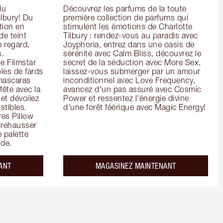
u 
Découvrez les parfums de la toute 
lbury! Du 
première collection de parfums qui 
ion en 
stimulent les émotions de Charlotte 
e teint 
Tilbury : rendez-vous au paradis avec 
 regard, 
Joyphoria, entrez dans une oasis de 
. 
sérénité avec Calm Bliss, découvrez le 
e Filmstar 
secret de la séduction avec More Sex, 
es de fards 
laissez-vous submerger par un amour 
mascaras 
inconditionnel avec Love Frequency, 
ête avec la 
avancez d'un pas assuré avec Cosmic 
et dévoilez 
Power et ressentez l'énergie divine 
tibles. 
d'une forêt féérique avec Magic Energy!
es Pillow 
 rehausser 
 palette 
de.
ANT
MAGASINEZ MAINTENANT