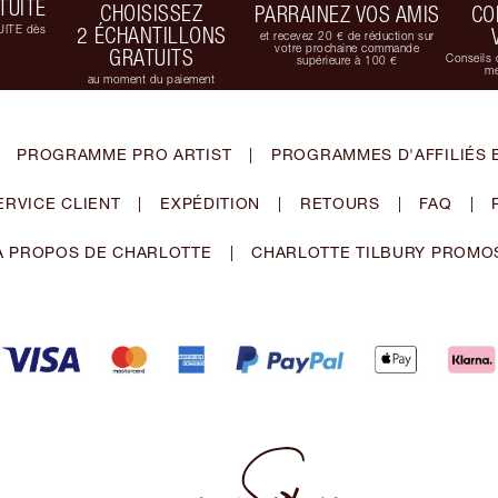
TUITE
CHOISISSEZ
PARRAINEZ VOS AMIS
CO
UITE dès
2 ÉCHANTILLONS
et recevez 20 € de réduction sur
votre prochaine commande
GRATUITS
Conseils 
supérieure à 100 €
me
au moment du paiement
PROGRAMME PRO ARTIST
|
PROGRAMMES D'AFFILIÉS 
ERVICE CLIENT
|
EXPÉDITION
|
RETOURS
|
FAQ
|
À PROPOS DE CHARLOTTE
|
CHARLOTTE TILBURY PROMO