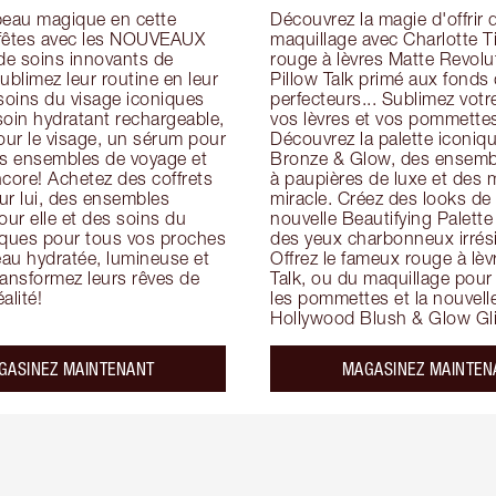
peau magique en cette 
Découvrez la magie d'offrir d
fêtes avec les NOUVEAUX 
maquillage avec Charlotte Ti
e soins innovants de 
rouge à lèvres Matte Revolut
ublimez leur routine en leur 
Pillow Talk primé aux fonds d
soins du visage iconiques 
perfecteurs... Sublimez votre
in hydratant rechargeable, 
vos lèvres et vos pommettes
ur le visage, un sérum pour 
Découvrez la palette iconiqu
es ensembles de voyage et 
Bronze & Glow, des ensembl
core! Achetez des coffrets 
à paupières de luxe et des 
ur lui, des ensembles 
miracle. Créez des looks de f
ur elle et des soins du 
nouvelle Beautifying Palette 
iques pour tous vos proches 
des yeux charbonneux irrésis
au hydratée, lumineuse et 
Offrez le fameux rouge à lèvr
ansformez leurs rêves de 
Talk, ou du maquillage pour
alité!
les pommettes et la nouvelle
Hollywood Blush & Glow Gli
GASINEZ MAINTENANT
MAGASINEZ MAINTEN