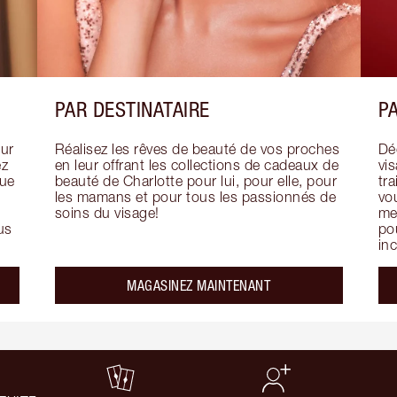
PAR DESTINATAIRE
PA
ur 
Réalisez les rêves de beauté de vos proches 
Déc
z 
en leur offrant les collections de cadeaux de 
vi
ue 
beauté de Charlotte pour lui, pour elle, pour 
tra
les mamans et pour tous les passionnés de 
vou
soins du visage!
mer
us 
pou
in
MAGASINEZ MAINTENANT