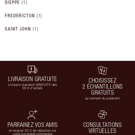
DIEPPE
(
1
)
FREDERICTON
(
1
)
SAINT JOHN
(
1
)
LIVRAISON GRATUITE
CHOISISSEZ
Livraison standard GRATUITE dès
2 ÉCHANTILLONS
59 € d'achats
GRATUITS
au moment du paiement
PARRAINEZ VOS AMIS
CONSULTATIONS
VIRTUELLES
et recevez 20 € de réduction sur
votre prochaine commande