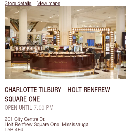
Store details
View maps
CHARLOTTE TILBURY
- HOLT RENFREW
SQUARE ONE
OPEN UNTIL 7:00 PM
201 City Centre Dr.
Holt Renfrew Square One
,
Mississauga
L5B 4E4