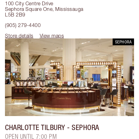
100 City Centre Drive
Sephora Square One
,
Mississauga
L5B 2B9
(905) 279-4400
Store details
View maps
SEPHORA
CHARLOTTE TILBURY
- SEPHORA
OPEN UNTIL 7:00 PM