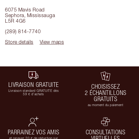
6075 Mavis Road
Sephora
,
Mississauga
L5R 4G6
(289) 814-7740
Store details
View maps
LIVRAISON GRATUITE
CHOISISSEZ
Livraison standard GRATUITE dès
2 ÉCHANTILLONS
59 € d'achats
GRATUITS
au moment du paiement
PARRAINEZ VOS AMIS
CONSULTATIONS
VIRTUELLES
et recevez 20 € de réduction sur