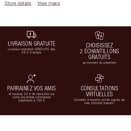
Store details
View maps
LIVRAISON GRATUITE
CHOISISSEZ
Livraison standard GRATUITE dès
2 ÉCHANTILLONS
59 € d'achats
GRATUITS
au moment du paiement
PARRAINEZ VOS AMIS
CONSULTATIONS
VIRTUELLES
et recevez 20 € de réduction sur
votre prochaine commande
Conseils d'experts privés auprès de
supérieure à 100 €
mes stylistes beauté !