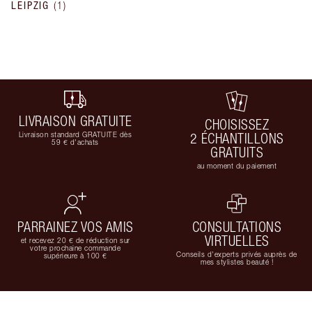
LEIPZIG
(
1
)
LIVRAISON GRATUITE
CHOISISSEZ
Livraison standard GRATUITE dès
2 ÉCHANTILLONS
59 € d'achats
GRATUITS
au moment du paiement
PARRAINEZ VOS AMIS
CONSULTATIONS
VIRTUELLES
et recevez 20 € de réduction sur
votre prochaine commande
Conseils d'experts privés auprès de
supérieure à 100 €
mes stylistes beauté !