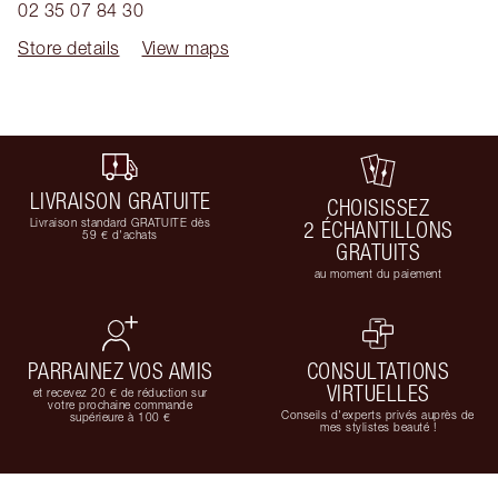
02 35 07 84 30
Store details
View maps
LIVRAISON GRATUITE
CHOISISSEZ
Livraison standard GRATUITE dès
2 ÉCHANTILLONS
59 € d'achats
GRATUITS
au moment du paiement
PARRAINEZ VOS AMIS
CONSULTATIONS
VIRTUELLES
et recevez 20 € de réduction sur
votre prochaine commande
Conseils d'experts privés auprès de
supérieure à 100 €
mes stylistes beauté !