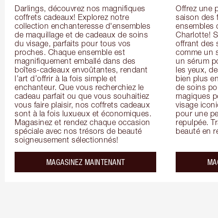
Darlings, découvrez nos magnifiques 
Offrez une 
coffrets cadeaux! Explorez notre 
saison des 
collection enchanteresse d'ensembles 
ensembles d
de maquillage et de cadeaux de soins 
Charlotte! S
du visage, parfaits pour tous vos 
offrant des 
proches. Chaque ensemble est 
comme un so
magnifiquement emballé dans des 
un sérum po
boîtes-cadeaux envoûtantes, rendant 
les yeux, d
l’art d’offrir à la fois simple et 
bien plus en
enchanteur. Que vous recherchiez le 
de soins po
cadeau parfait ou que vous souhaitiez 
magiques po
vous faire plaisir, nos coffrets cadeaux 
visage icon
sont à la fois luxueux et économiques. 
pour une pe
Magasinez et rendez chaque occasion 
repulpée. Tr
spéciale avec nos trésors de beauté 
beauté en ré
soigneusement sélectionnés!
MAGASINEZ MAINTENANT
MA