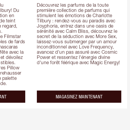
u 
Découvrez les parfums de la toute 
lbury! Du 
première collection de parfums qui 
ion en 
stimulent les émotions de Charlotte 
e teint 
Tilbury : rendez-vous au paradis avec 
 regard, 
Joyphoria, entrez dans une oasis de 
. 
sérénité avec Calm Bliss, découvrez le 
e Filmstar 
secret de la séduction avec More Sex, 
es de fards 
laissez-vous submerger par un amour 
mascaras 
inconditionnel avec Love Frequency, 
ête avec la 
avancez d'un pas assuré avec Cosmic 
et dévoilez 
Power et ressentez l'énergie divine 
tibles. 
d'une forêt féérique avec Magic Energy!
es Pillow 
 rehausser 
 palette 
de.
ANT
MAGASINEZ MAINTENANT