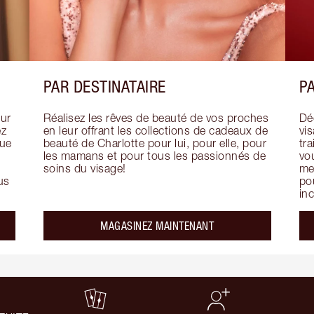
PAR DESTINATAIRE
PA
ur 
Réalisez les rêves de beauté de vos proches 
Déc
z 
en leur offrant les collections de cadeaux de 
vi
ue 
beauté de Charlotte pour lui, pour elle, pour 
tra
les mamans et pour tous les passionnés de 
vou
soins du visage!
mer
us 
pou
in
MAGASINEZ MAINTENANT