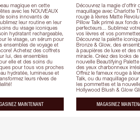
peau magique en cette 
Découvrez la magie d'offrir d
fêtes avec les NOUVEAUX 
maquillage avec Charlotte Ti
e soins innovants de 
rouge à lèvres Matte Revolut
ublimez leur routine en leur 
Pillow Talk primé aux fonds d
soins du visage iconiques 
perfecteurs... Sublimez votre
in hydratant rechargeable, 
vos lèvres et vos pommettes
ur le visage, un sérum pour 
Découvrez la palette iconiqu
es ensembles de voyage et 
Bronze & Glow, des ensembl
core! Achetez des coffrets 
à paupières de luxe et des 
ur lui, des ensembles 
miracle. Créez des looks de f
ur elle et des soins du 
nouvelle Beautifying Palette 
iques pour tous vos proches 
des yeux charbonneux irrésis
au hydratée, lumineuse et 
Offrez le fameux rouge à lèvr
ansformez leurs rêves de 
Talk, ou du maquillage pour
alité!
les pommettes et la nouvelle
Hollywood Blush & Glow Gli
GASINEZ MAINTENANT
MAGASINEZ MAINTEN