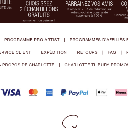
TUITE
CHOISISSEZ
PARRAINEZ VOS AMIS
CO
UITE dès
2 ÉCHANTILLONS
et recevez 20 € de réduction sur
votre prochaine commande
GRATUITS
Conseils 
supérieure à 100 €
me
au moment du paiement
PROGRAMME PRO ARTIST
|
PROGRAMMES D'AFFILIÉS 
ERVICE CLIENT
|
EXPÉDITION
|
RETOURS
|
FAQ
|
À PROPOS DE CHARLOTTE
|
CHARLOTTE TILBURY PROMO