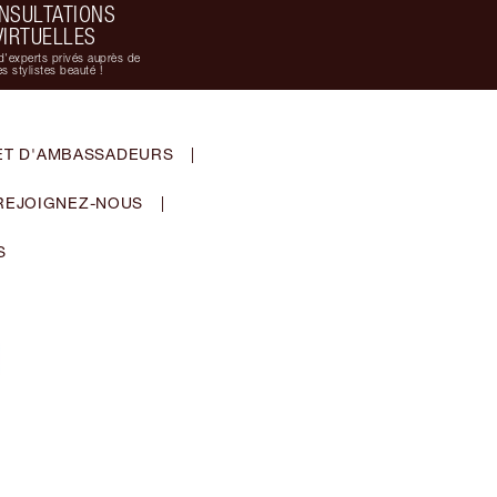
NSULTATIONS
VIRTUELLES
d'experts privés auprès de
s stylistes beauté !
ET D'AMBASSADEURS
|
REJOIGNEZ-NOUS
|
S