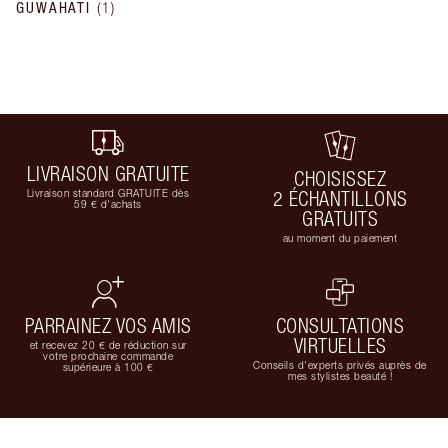
GUWAHATI
(
1
)
LIVRAISON GRATUITE
CHOISISSEZ
Livraison standard GRATUITE dès
2 ÉCHANTILLONS
59 € d'achats
GRATUITS
au moment du paiement
PARRAINEZ VOS AMIS
CONSULTATIONS
VIRTUELLES
et recevez 20 € de réduction sur
votre prochaine commande
Conseils d'experts privés auprès de
supérieure à 100 €
mes stylistes beauté !