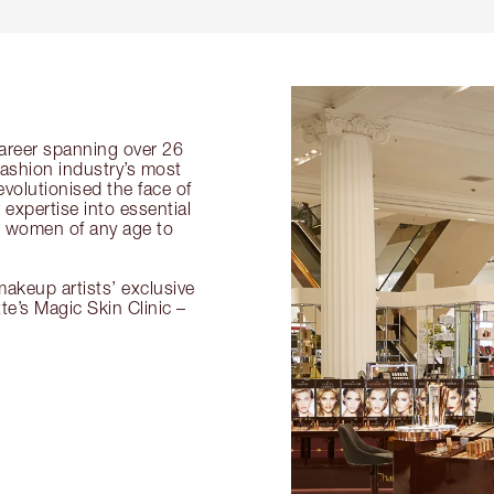
 career spanning over 26
fashion industry’s most
volutionised the face of
expertise into essential
or women of any age to
akeup artists’ exclusive
tte’s Magic Skin Clinic –
.