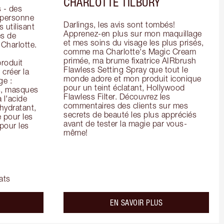
CHARLOTTE TILBURY
- des 
 personne 
Darlings, les avis sont tombés! 
 utilisant 
Apprenez-en plus sur mon maquillage 
s de 
et mes soins du visage les plus prisés, 
arlotte. 
comme ma Charlotte's Magic Cream 
primée, ma brume fixatrice AIRbrush 
oduit 
Flawless Setting Spray que tout le 
créer la 
monde adore et mon produit iconique 
e : 
pour un teint éclatant, Hollywood 
s, masques 
Flawless Filter. Découvrez les 
 l'acide 
commentaires des clients sur mes 
ydratant, 
secrets de beauté les plus appréciés 
pour les 
avant de tester la magie par vous-
our les 
même!
ats
bout the
about the
EN SAVOIR PLUS