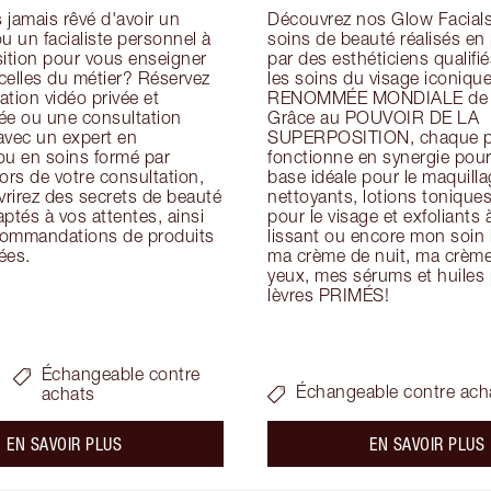
jamais rêvé d'avoir un 
Découvrez nos Glow Facials 
u un facialiste personnel à 
soins de beauté réalisés en
ition pour vous enseigner 
par des esthéticiens qualifiés
icelles du métier? Réservez 
les soins du visage iconique
tion vidéo privée et 
RENOMMÉE MONDIALE de Ch
ée ou une consultation 
Grâce au POUVOIR DE LA 
avec un expert en 
SUPERPOSITION, chaque pr
ou en soins formé par 
fonctionne en synergie pour 
ors de votre consultation, 
base idéale pour le maquillag
rirez des secrets de beauté 
nettoyants, lotions tonique
ptés à vos attentes, ainsi 
pour le visage et exfoliants à
ommandations de produits 
lissant ou encore mon soin h
ées.
ma crème de nuit, ma crème 
yeux, mes sérums et huiles p
lèvres PRIMÉS!
Échangeable contre
Échangeable contre ach
achats
about the
a
EN SAVOIR PLUS
EN SAVOIR PLUS