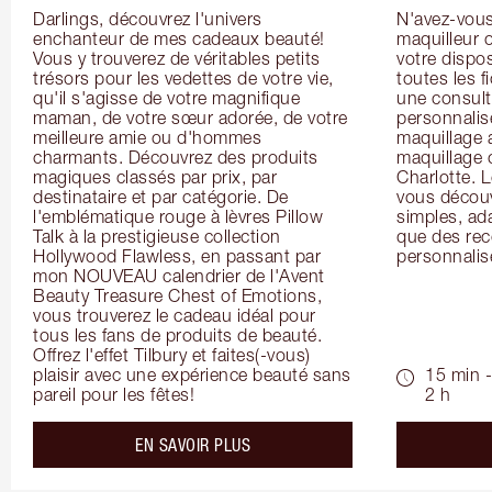
Darlings, découvrez l'univers 
N'avez-vous 
enchanteur de mes cadeaux beauté! 
maquilleur o
Vous y trouverez de véritables petits 
votre dispos
trésors pour les vedettes de votre vie, 
toutes les f
qu'il s'agisse de votre magnifique 
une consulta
maman, de votre sœur adorée, de votre 
personnalis
meilleure amie ou d'hommes 
maquillage 
charmants. Découvrez des produits 
maquillage 
magiques classés par prix, par 
Charlotte. L
destinataire et par catégorie. De 
vous découv
l'emblématique rouge à lèvres Pillow 
simples, ada
Talk à la prestigieuse collection 
que des rec
Hollywood Flawless, en passant par 
personnalis
mon NOUVEAU calendrier de l'Avent 
Beauty Treasure Chest of Emotions, 
vous trouverez le cadeau idéal pour 
tous les fans de produits de beauté. 
Offrez l'effet Tilbury et faites(-vous) 
plaisir avec une expérience beauté sans 
15 min -
pareil pour les fêtes!
2 h
about the
EN SAVOIR PLUS