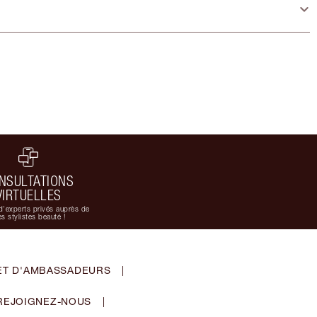
NSULTATIONS
VIRTUELLES
d'experts privés auprès de
s stylistes beauté !
ET D'AMBASSADEURS
|
REJOIGNEZ-NOUS
|