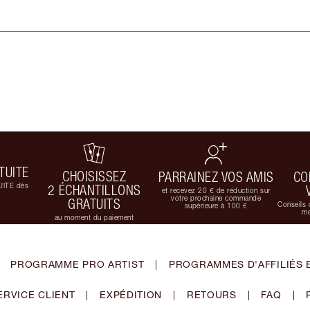
TUITE
CHOISISSEZ
PARRAINEZ VOS AMIS
CO
UITE dès
2 ÉCHANTILLONS
et recevez 20 € de réduction sur
votre prochaine commande
GRATUITS
Conseils 
supérieure à 100 €
me
au moment du paiement
PROGRAMME PRO ARTIST
|
PROGRAMMES D'AFFILIÉS 
ERVICE CLIENT
|
EXPÉDITION
|
RETOURS
|
FAQ
|