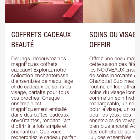
COFFRETS CADEAUX
SOINS DU VISAGE
BEAUTÉ
OFFRIR
Darlings, découvrez nos 
Offrez une peau magiq
magnifiques coffrets 
cette saison des fêtes
cadeaux! Explorez notre 
les NOUVEAUX ensemb
collection enchanteresse 
de soins innovants de 
d'ensembles de maquillage 
Charlotte! Sublimez leu
et de cadeaux de soins du 
routine en leur offrant 
visage, parfaits pour tous 
soins du visage iconiq
vos proches. Chaque 
comme un soin hydrat
ensemble est 
rechargeable, un séru
magnifiquement emballé 
pour le visage, un sér
dans des boîtes-cadeaux 
pour les yeux, des 
envoûtantes, rendant l’art 
ensembles de voyage e
d’offrir à la fois simple et 
bien plus encore! Ache
enchanteur. Que vous 
des coffrets de soins 
recherchiez le cadeau parfait 
lui, des ensembles 