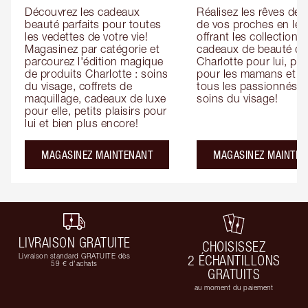
Découvrez les cadeaux 
Réalisez les rêves de 
beauté parfaits pour toutes 
de vos proches en leur
les vedettes de votre vie! 
offrant les collections 
Magasinez par catégorie et 
cadeaux de beauté de 
parcourez l'édition magique 
Charlotte pour lui, pour
de produits Charlotte : soins 
pour les mamans et po
du visage, coffrets de 
tous les passionnés de
maquillage, cadeaux de luxe 
soins du visage!
pour elle, petits plaisirs pour 
lui et bien plus encore!
MAGASINEZ MAINTENANT
MAGASINEZ MAINTEN
LIVRAISON GRATUITE
CHOISISSEZ
Livraison standard GRATUITE dès
2 ÉCHANTILLONS
59 € d'achats
GRATUITS
au moment du paiement