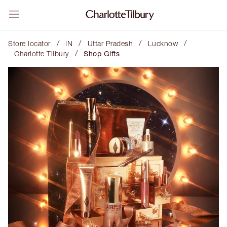
/
/
/
/
Store locator
IN
Uttar Pradesh
Lucknow
/
Charlotte Tilbury
Shop Gifts