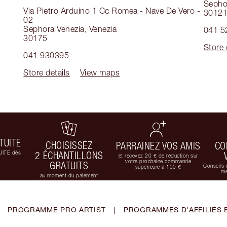
Sepho
Via Pietro Arduino 1 Cc Romea - Nave De Vero -
3012
02
Sephora Venezia
,
Venezia
041 5
30175
Store 
041 930395
Store details
View maps
TUITE
CHOISISSEZ
PARRAINEZ VOS AMIS
CO
UITE dès
2 ÉCHANTILLONS
et recevez 20 € de réduction sur
votre prochaine commande
GRATUITS
Conseils 
supérieure à 100 €
me
au moment du paiement
PROGRAMME PRO ARTIST
|
PROGRAMMES D'AFFILIÉS 