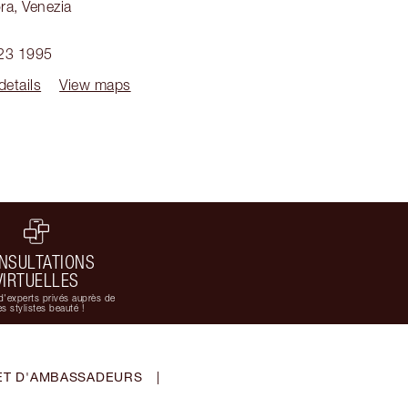
ra
,
Venezia
1
23 1995
details
View maps
NSULTATIONS
VIRTUELLES
d'experts privés auprès de
s stylistes beauté !
ET D'AMBASSADEURS
|