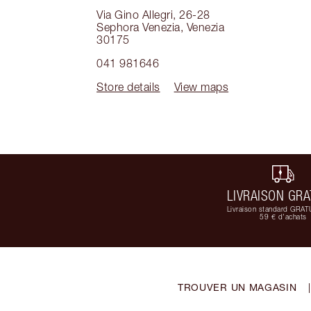
Via Gino Allegri, 26-28
Sephora Venezia
,
Venezia
30175
041 981646
Store details
View maps
LIVRAISON GRA
Livraison standard GRAT
59 € d'achats
TROUVER UN MAGASIN
|