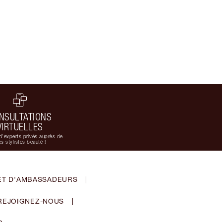
NSULTATIONS
VIRTUELLES
d'experts privés auprès de
s stylistes beauté !
ET D'AMBASSADEURS
|
REJOIGNEZ-NOUS
|