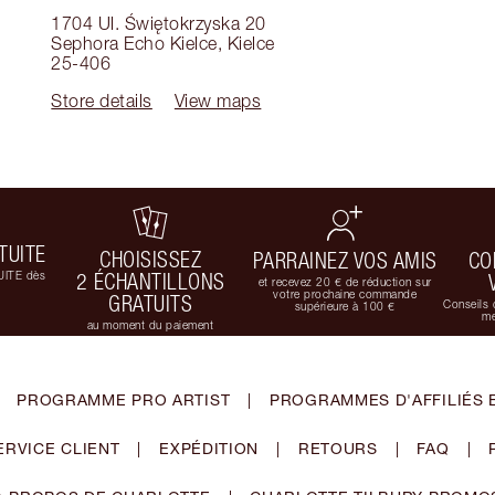
1704 Ul. Świętokrzyska 20
Sephora Echo Kielce
,
Kielce
25-406
Store details
View maps
TUITE
CHOISISSEZ
PARRAINEZ VOS AMIS
CO
UITE dès
2 ÉCHANTILLONS
et recevez 20 € de réduction sur
votre prochaine commande
GRATUITS
Conseils 
supérieure à 100 €
me
au moment du paiement
PROGRAMME PRO ARTIST
|
PROGRAMMES D'AFFILIÉS 
ERVICE CLIENT
|
EXPÉDITION
|
RETOURS
|
FAQ
|