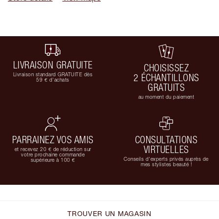
LIVRAISON GRATUITE
CHOISISSEZ
Livraison standard GRATUITE dès
2 ÉCHANTILLONS
59 € d'achats
GRATUITS
au moment du paiement
PARRAINEZ VOS AMIS
CONSULTATIONS
VIRTUELLES
et recevez 20 € de réduction sur
votre prochaine commande
Conseils d'experts privés auprès de
supérieure à 100 €
mes stylistes beauté !
TROUVER UN MAGASIN