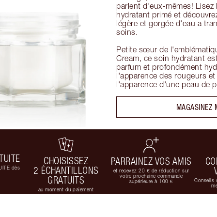
parlent d'eux-mêmes! Lisez l
hydratant primé et découvre
légère et gorgée d'eau a tran
soins. 

Petite sœur de l'emblématiqu
Cream, ce soin hydratant est
parfum et profondément hydra
l'apparence des rougeurs et 
l'apparence d'une peau de p
MAGASINEZ 
TUITE
CHOISISSEZ
PARRAINEZ VOS AMIS
CO
UITE dès
2 ÉCHANTILLONS
et recevez 20 € de réduction sur
votre prochaine commande
GRATUITS
Conseils 
supérieure à 100 €
me
au moment du paiement