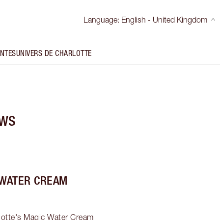
Language
:
English - United Kingdom
INTES
UNIVERS DE CHARLOTTE
EWS
 WATER CREAM
rlotte's Magic Water Cream 