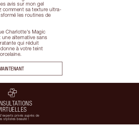
es avis sur mon gel 
z comment sa texture ultra-
sformé les routines de 
e Charlotte's Magic 
 une alternative sans 
tante qui réduit 
donne à votre teint 
orcelaine.
MAINTENANT
NSULTATIONS
VIRTUELLES
d'experts privés auprès de
s stylistes beauté !