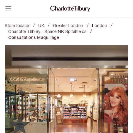
/
/
/
/
Store locator
UK
Greater London
London
/
Charlotte Tilbury - Space NK Spitalfields
Consultations Maquillage