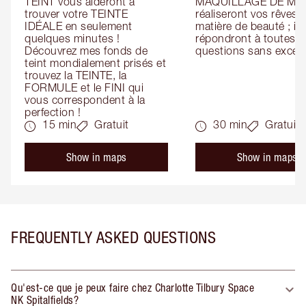
TEINT vous aideront à 
MAQUILLAGE DE MAR
trouver votre TEINTE 
réaliseront vos rêves e
IDÉALE en seulement 
matière de beauté ; ils 
quelques minutes ! 
répondront à toutes vo
Découvrez mes fonds de 
questions sans except
teint mondialement prisés et 
trouvez la TEINTE, la 
FORMULE et le FINI qui 
vous correspondent à la 
perfection !
15 min
Gratuit
30 min
Gratuit
Show in maps
Show in maps
FREQUENTLY ASKED QUESTIONS
Qu'est-ce que je peux faire chez Charlotte Tilbury Space
NK Spitalfields?