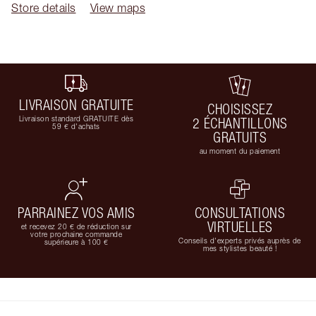
Store details
View maps
LIVRAISON GRATUITE
CHOISISSEZ
Livraison standard GRATUITE dès
2 ÉCHANTILLONS
59 € d'achats
GRATUITS
au moment du paiement
PARRAINEZ VOS AMIS
CONSULTATIONS
VIRTUELLES
et recevez 20 € de réduction sur
votre prochaine commande
Conseils d'experts privés auprès de
supérieure à 100 €
mes stylistes beauté !