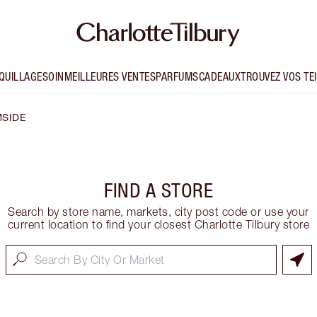
QUILLAGE
SOIN
MEILLEURES VENTES
PARFUMS
CADEAUX
TROUVEZ VOS TE
SIDE
FIND A STORE
Search by store name, markets, city post code or use your
current location to find your closest Charlotte Tilbury store