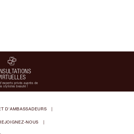
NSULTATIONS
VIRTUELLES
d'experts privés auprès de
s stylistes beauté !
ET D'AMBASSADEURS
|
REJOIGNEZ-NOUS
|