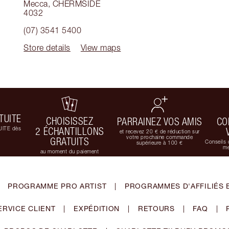
Mecca
,
CHERMSIDE
4032
(07) 3541 5400
Store details
View maps
TUITE
CHOISISSEZ
PARRAINEZ VOS AMIS
CO
UITE dès
2 ÉCHANTILLONS
et recevez 20 € de réduction sur
votre prochaine commande
GRATUITS
Conseils 
supérieure à 100 €
me
au moment du paiement
PROGRAMME PRO ARTIST
|
PROGRAMMES D'AFFILIÉS 
ERVICE CLIENT
|
EXPÉDITION
|
RETOURS
|
FAQ
|