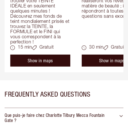
trouver votre TEINTE 
réaliseront vos rêves e
IDÉALE en seulement 
matière de beauté ; ils 
quelques minutes ! 
répondront à toutes vo
Découvrez mes fonds de 
questions sans except
teint mondialement prisés et 
trouvez la TEINTE, la 
FORMULE et le FINI qui 
vous correspondent à la 
perfection !
15 min
Gratuit
30 min
Gratuit
Show in maps
Show in maps
FREQUENTLY ASKED QUESTIONS
Que puis-je faire chez Charlotte Tilbury Mecca Fountain
Gate ?