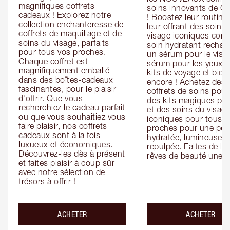
magnifiques coffrets 
soins innovants de Cha
cadeaux ! Explorez notre 
! Boostez leur routine 
collection enchanteresse de 
leur offrant des soins 
coffrets de maquillage et de 
visage iconiques com
soins du visage, parfaits 
soin hydratant recharg
pour tous vos proches. 
un sérum pour le visag
Chaque coffret est 
sérum pour les yeux, d
magnifiquement emballé 
kits de voyage et bien 
dans des boîtes-cadeaux 
encore ! Achetez des 
fascinantes, pour le plaisir 
coffrets de soins pour l
d'offrir. Que vous 
des kits magiques pour
recherchiez le cadeau parfait 
et des soins du visage
ou que vous souhaitiez vous 
iconiques pour tous vo
faire plaisir, nos coffrets 
proches pour une pea
cadeaux sont à la fois 
hydratée, lumineuse et
luxueux et économiques. 
repulpée. Faites de leu
Découvrez-les dès à présent 
rêves de beauté une ré
et faites plaisir à coup sûr 
avec notre sélection de 
trésors à offrir !
ACHETER
ACHETER