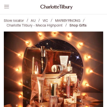
/
/
/
/
Store locator
AU
VIC
MARIBYRNONG
/
Charlotte Tilbury - Mecca Highpoint
Shop Gifts