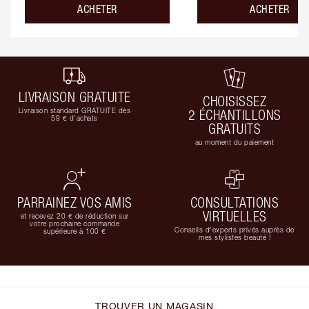
ACHETER
ACHETER
LIVRAISON GRATUITE
CHOISISSEZ
Livraison standard GRATUITE dès
2 ÉCHANTILLONS
59 € d'achats
GRATUITS
au moment du paiement
PARRAINEZ VOS AMIS
CONSULTATIONS
VIRTUELLES
et recevez 20 € de réduction sur
votre prochaine commande
Conseils d'experts privés auprès de
supérieure à 100 €
mes stylistes beauté !
TROUVER UN MAGASIN