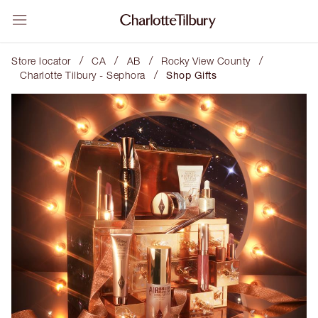
/
/
/
/
Store locator
CA
AB
Rocky View County
/
Charlotte Tilbury - Sephora
Shop Gifts