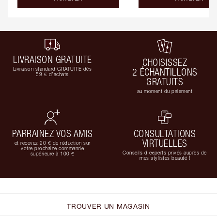
LIVRAISON GRATUITE
CHOISISSEZ
Livraison standard GRATUITE dès
2 ÉCHANTILLONS
59 € d'achats
GRATUITS
au moment du paiement
PARRAINEZ VOS AMIS
CONSULTATIONS
VIRTUELLES
et recevez 20 € de réduction sur
votre prochaine commande
Conseils d'experts privés auprès de
supérieure à 100 €
mes stylistes beauté !
TROUVER UN MAGASIN