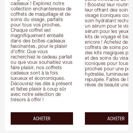
cadeaux ! Explorez notre 
! Boostez leur routine 
collection enchanteresse de 
leur offrant des soins 
coffrets de maquillage et de 
visage iconiques com
soins du visage, parfaits 
soin hydratant recharg
pour tous vos proches. 
un sérum pour le visag
Chaque coffret est 
sérum pour les yeux, d
magnifiquement emballé 
kits de voyage et bien 
dans des boîtes-cadeaux 
encore ! Achetez des 
fascinantes, pour le plaisir 
coffrets de soins pour l
d'offrir. Que vous 
des kits magiques pour
recherchiez le cadeau parfait 
et des soins du visage
ou que vous souhaitiez vous 
iconiques pour tous vo
faire plaisir, nos coffrets 
proches pour une pea
cadeaux sont à la fois 
hydratée, lumineuse et
luxueux et économiques. 
repulpée. Faites de leu
Découvrez-les dès à présent 
rêves de beauté une ré
et faites plaisir à coup sûr 
avec notre sélection de 
trésors à offrir !
ACHETER
ACHETER