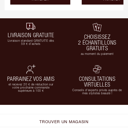
LIVRAISON GRATUITE
CHOISISSEZ
Livraison standard GRATUITE dès
2 ÉCHANTILLONS
59 € d'achats
GRATUITS
au moment du paiement
PARRAINEZ VOS AMIS
CONSULTATIONS
VIRTUELLES
et recevez 20 € de réduction sur
votre prochaine commande
Conseils d'experts privés auprès de
supérieure à 100 €
mes stylistes beauté !
TROUVER UN MAGASIN