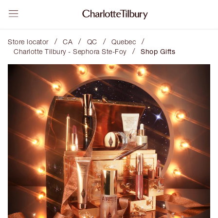
/
/
/
/
Store locator
CA
QC
Quebec
/
Charlotte Tilbury - Sephora Ste-Foy
Shop Gifts