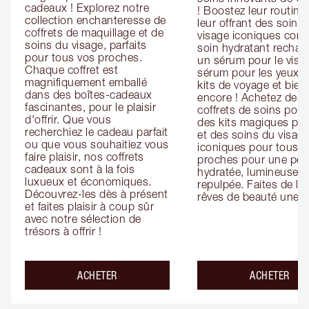
cadeaux ! Explorez notre 
! Boostez leur routine 
collection enchanteresse de 
leur offrant des soins 
coffrets de maquillage et de 
visage iconiques com
soins du visage, parfaits 
soin hydratant recharg
pour tous vos proches. 
un sérum pour le visag
Chaque coffret est 
sérum pour les yeux, d
magnifiquement emballé 
kits de voyage et bien 
dans des boîtes-cadeaux 
encore ! Achetez des 
fascinantes, pour le plaisir 
coffrets de soins pour l
d'offrir. Que vous 
des kits magiques pour
recherchiez le cadeau parfait 
et des soins du visage
ou que vous souhaitiez vous 
iconiques pour tous vo
faire plaisir, nos coffrets 
proches pour une pea
cadeaux sont à la fois 
hydratée, lumineuse et
luxueux et économiques. 
repulpée. Faites de leu
Découvrez-les dès à présent 
rêves de beauté une ré
et faites plaisir à coup sûr 
avec notre sélection de 
trésors à offrir !
ACHETER
ACHETER