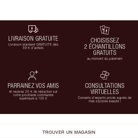
LIVRAISON GRATUITE
CHOISISSEZ
Livraison standard GRATUITE dès
2 ÉCHANTILLONS
59 € d'achats
GRATUITS
au moment du paiement
PARRAINEZ VOS AMIS
CONSULTATIONS
VIRTUELLES
et recevez 20 € de réduction sur
votre prochaine commande
Conseils d'experts privés auprès de
supérieure à 100 €
mes stylistes beauté !
TROUVER UN MAGASIN