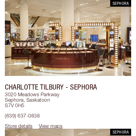
SEPHORA
CHARLOTTE TILBURY
- SEPHORA
3020 Meadows Parkway
Sephora
,
Saskatoon
S7V 0H5
(639) 637-0838
Store details
View maps
SEPHORA