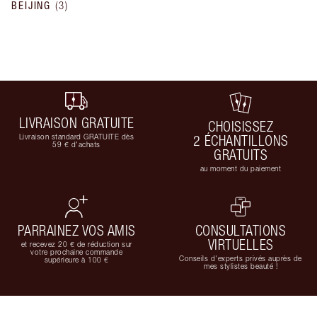
BEIJING
(
3
)
LIVRAISON GRATUITE
CHOISISSEZ
Livraison standard GRATUITE dès
2 ÉCHANTILLONS
59 € d'achats
GRATUITS
au moment du paiement
PARRAINEZ VOS AMIS
CONSULTATIONS
VIRTUELLES
et recevez 20 € de réduction sur
votre prochaine commande
Conseils d'experts privés auprès de
supérieure à 100 €
mes stylistes beauté !