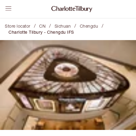
/
/
/
/
Store locator
CN
Sichuan
Chengdu
Charlotte Tilbury - Chengdu IFS