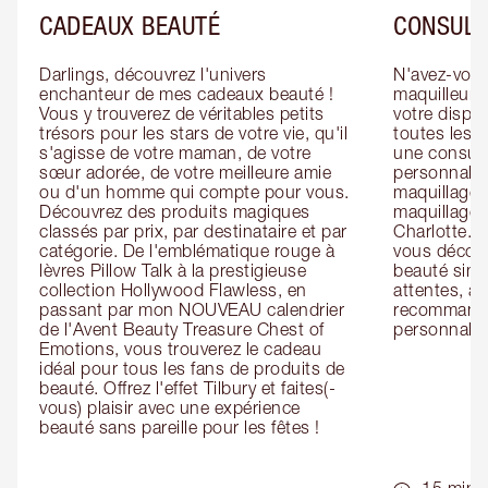
CADEAUX BEAUTÉ
CONSULT
Darlings, découvrez l'univers 
N'avez-vous 
enchanteur de mes cadeaux beauté ! 
maquilleur o
Vous y trouverez de véritables petits 
votre dispos
trésors pour les stars de votre vie, qu'il 
toutes les f
s'agisse de votre maman, de votre 
une consulta
sœur adorée, de votre meilleure amie 
personnalis
ou d'un homme qui compte pour vous. 
maquillage 
Découvrez des produits magiques 
maquillage 
classés par prix, par destinataire et par 
Charlotte. L
catégorie. De l'emblématique rouge à 
vous découv
lèvres Pillow Talk à la prestigieuse 
beauté simp
collection Hollywood Flawless, en 
attentes, ai
passant par mon NOUVEAU calendrier 
recommandat
de l'Avent Beauty Treasure Chest of 
personnalis
Emotions, vous trouverez le cadeau 
idéal pour tous les fans de produits de 
beauté. Offrez l'effet Tilbury et faites(-
vous) plaisir avec une expérience 
beauté sans pareille pour les fêtes !