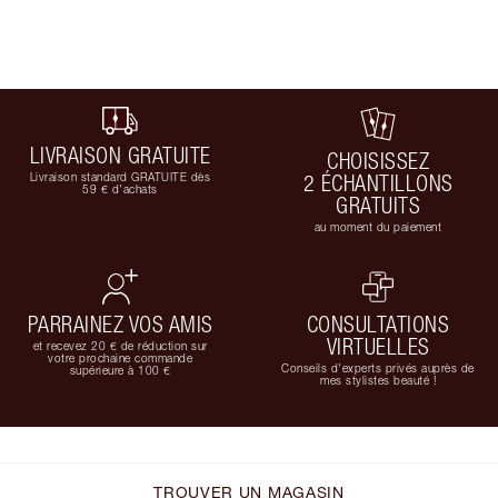
LIVRAISON GRATUITE
CHOISISSEZ
Livraison standard GRATUITE dès
2 ÉCHANTILLONS
59 € d'achats
GRATUITS
au moment du paiement
PARRAINEZ VOS AMIS
CONSULTATIONS
VIRTUELLES
et recevez 20 € de réduction sur
votre prochaine commande
Conseils d'experts privés auprès de
supérieure à 100 €
mes stylistes beauté !
TROUVER UN MAGASIN