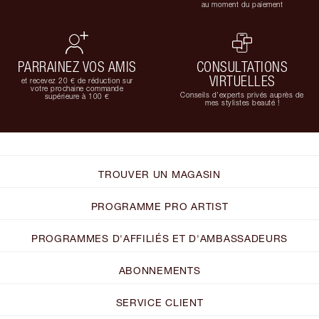
au moment du paiement
PARRAINEZ VOS AMIS
CONSULTATIONS
VIRTUELLES
et recevez 20 € de réduction sur
votre prochaine commande
Conseils d'experts privés auprès de
supérieure à 100 €
mes stylistes beauté !
TROUVER UN MAGASIN
PROGRAMME PRO ARTIST
PROGRAMMES D'AFFILIÉS ET D'AMBASSADEURS
ABONNEMENTS
SERVICE CLIENT