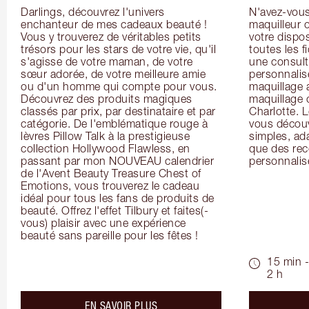
Darlings, découvrez l'univers 
N'avez-vous 
enchanteur de mes cadeaux beauté ! 
maquilleur o
Vous y trouverez de véritables petits 
votre dispos
trésors pour les stars de votre vie, qu'il 
toutes les f
s'agisse de votre maman, de votre 
une consulta
sœur adorée, de votre meilleure amie 
personnalis
ou d'un homme qui compte pour vous. 
maquillage 
Découvrez des produits magiques 
maquillage 
classés par prix, par destinataire et par 
Charlotte. L
catégorie. De l'emblématique rouge à 
vous découv
lèvres Pillow Talk à la prestigieuse 
simples, ada
collection Hollywood Flawless, en 
que des rec
passant par mon NOUVEAU calendrier 
personnalis
de l'Avent Beauty Treasure Chest of 
Emotions, vous trouverez le cadeau 
idéal pour tous les fans de produits de 
beauté. Offrez l'effet Tilbury et faites(-
vous) plaisir avec une expérience 
beauté sans pareille pour les fêtes !
15 min -
2 h
about the
EN SAVOIR PLUS