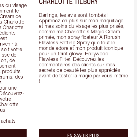
CHARLOTTE TILBURY
s du visage 
mment le 
Darlings, les avis sont tombés ! 
 Cream de 
Apprenez-en plus sur mon maquillage 
 Charlotte 
et mes soins du visage les plus prisés, 
 Charlotte 
comme ma Charlotte's Magic Cream 
dients 
primée, mon spray fixateur AIRbrush 
est 
Flawless Setting Spray que tout le 
venir à 
monde adore et mon produit iconique 
soit votre 
pour un teint glowy, Hollywood 
isse de 
Flawless Filter. Découvrez les 
on, de 
commentaires des clients sur mes 
ssement 
secrets de beauté les plus appréciés 
 produits 
avant de tester la magie par vous-même 
rums, des 
!
 
our une 
 Découvrez-
votre 
harlotte 
us 
 achats
bout the
about the
EN SAVOIR PLUS