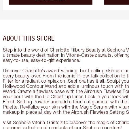
ABOUT THIS STORE
Step into the world of Charlotte Tilbury Beauty at Sephora V
ultimate beauty destination in Vitoria-Gasteiz awaits, offeri
easy-to-use, easy-to-gift experience.
Discover Charlotte’s award-winning, best-selling skincare a
every beauty lover. From the iconic Pillow Talk collection to
Filter for a radiant complexion, Sephora has it all. Sculpt yo
Hollywood Contour Wand and add a luminous touch with the
Wand. Create a flawless base with the Airbrush Flawless Fo
your pout with the Lip Cheat Lip Liner. Lock in your look wi
Finish Setting Powder and add a touch of glamour with th
Palette. Revitalize your skin with the Magic Serum with Vit
makeup in place all day with the Airbrush Flawless Setting S
Visit Sephora Vitoria-Gasteiz to discover the magic of Charlo
our great selection of products at our Sephora counters!