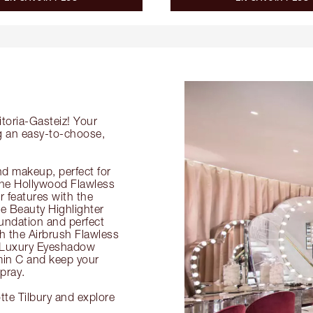
itoria-Gasteiz! Your
ng an easy-to-choose,
nd makeup, perfect for
 the Hollywood Flawless
ur features with the
 Beauty Highlighter
undation and perfect
th the Airbrush Flawless
e Luxury Eyeshadow
amin C and keep your
pray.
tte Tilbury and explore