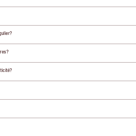
gulier?
pres?
ticité?