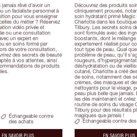
jamais rêvé d'avoir un 
Découvrez des produits soin
u un facialiste personnel à 
cliniquement prouvés, nota
ition pour vous enseigner 
soin hydratant primé Magic
icelles du métier ? Réservez 
Charlotte dans les boutiques
tion vidéo privée et 
Tilbury. Les secrets soins de
ée ou une consultation 
sont formulés avec des ingré
avec un expert en 
boostants, dont le mélange 
ou en soins formé par 
expertement réalisé pour con
ors de votre consultation, 
tout type de peau. Quel que 
rirez des secrets de beauté 
problème de peau, qu'il s'ag
ptés à vos attentes, ainsi 
rougeurs, d'hyperpigmentati
ommandations de produits 
déshydratation ou de vieilli
ées.
cutané, Charlotte a créé des
de soins, notamment des sé
crèmes, des masques et des
nettoyants pour le visage, p
peau plus belle que jamais.
les dès maintenant et créez 
routine de soins du visage C
Tilbury pour des résultats pl
magiques que jamais !
Échangeable contre
Échangeable contre des
des achats
about the
a
EN SAVOIR PLUS
EN SAVOIR PLUS