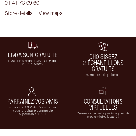
01 41 73 09 60
Store details
View maps
LIVRAISON GRATUITE
CHOISISSEZ
Livraison standard GRATUITE dès
2 ÉCHANTILLONS
59 € d'achats
GRATUITS
au moment du paiement
PARRAINEZ VOS AMIS
CONSULTATIONS
VIRTUELLES
et recevez 20 € de réduction sur
votre prochaine commande
Conseils d'experts privés auprès de
supérieure à 100 €
mes stylistes beauté !