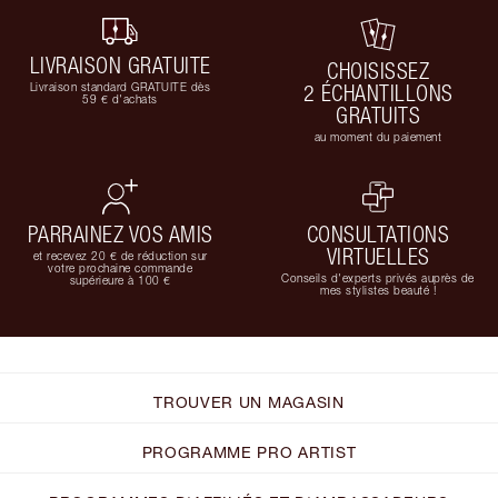
LIVRAISON GRATUITE
CHOISISSEZ
Livraison standard GRATUITE dès
2 ÉCHANTILLONS
59 € d'achats
GRATUITS
au moment du paiement
PARRAINEZ VOS AMIS
CONSULTATIONS
VIRTUELLES
et recevez 20 € de réduction sur
votre prochaine commande
Conseils d'experts privés auprès de
supérieure à 100 €
mes stylistes beauté !
TROUVER UN MAGASIN
PROGRAMME PRO ARTIST