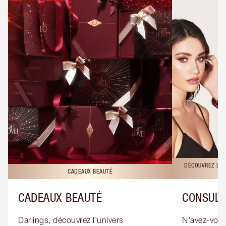
DÉCOUVREZ LES
CADEAUX BEAUTÉ
CADEAUX BEAUTÉ
CONSULT
Darlings, découvrez l'univers 
N'avez-vous 