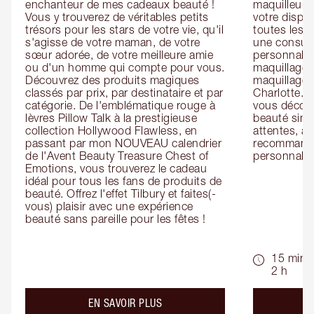
enchanteur de mes cadeaux beauté ! 
maquilleur o
Vous y trouverez de véritables petits 
votre dispos
trésors pour les stars de votre vie, qu'il 
toutes les f
s'agisse de votre maman, de votre 
une consulta
sœur adorée, de votre meilleure amie 
personnalis
ou d'un homme qui compte pour vous. 
maquillage 
Découvrez des produits magiques 
maquillage 
classés par prix, par destinataire et par 
Charlotte. L
catégorie. De l'emblématique rouge à 
vous découv
lèvres Pillow Talk à la prestigieuse 
beauté simp
collection Hollywood Flawless, en 
attentes, ai
passant par mon NOUVEAU calendrier 
recommandat
de l'Avent Beauty Treasure Chest of 
personnalis
Emotions, vous trouverez le cadeau 
idéal pour tous les fans de produits de 
beauté. Offrez l'effet Tilbury et faites(-
vous) plaisir avec une expérience 
beauté sans pareille pour les fêtes !
15 min -
2 h
about the
EN SAVOIR PLUS