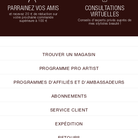
PARRAINEZ VOS AMIS
CONSULTATIONS
VIRTUELLES
et recevez 20 € de réduction sur
votre prochaine commande
Conseils d'experts privés auprès de
supérieure à 100 €
mes stylistes beauté !
TROUVER UN MAGASIN
PROGRAMME PRO ARTIST
PROGRAMMES D'AFFILIÉS ET D'AMBASSADEURS
ABONNEMENTS
SERVICE CLIENT
EXPÉDITION
RETOURS