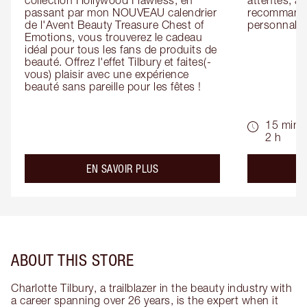
collection Hollywood Flawless, en 
attentes, ai
passant par mon NOUVEAU calendrier 
recommandat
de l'Avent Beauty Treasure Chest of 
personnalis
Emotions, vous trouverez le cadeau 
idéal pour tous les fans de produits de 
beauté. Offrez l'effet Tilbury et faites(-
vous) plaisir avec une expérience 
beauté sans pareille pour les fêtes !
15 min -
2 h
about the
EN SAVOIR PLUS
ABOUT THIS STORE
Charlotte Tilbury, a trailblazer in the beauty industry with
a career spanning over 26 years, is the expert when it