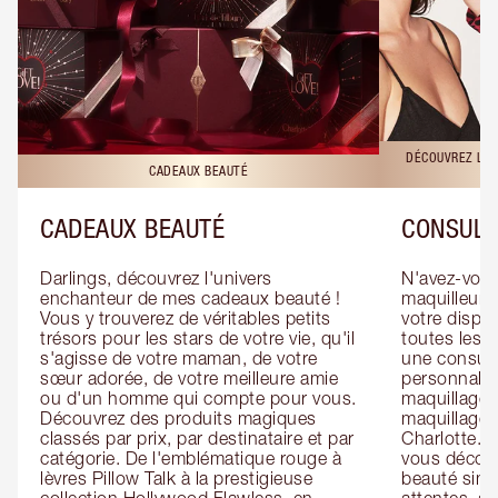
DÉCOUVREZ LES
CADEAUX BEAUTÉ
CADEAUX BEAUTÉ
CONSULT
Darlings, découvrez l'univers 
N'avez-vous 
enchanteur de mes cadeaux beauté ! 
maquilleur o
Vous y trouverez de véritables petits 
votre dispos
trésors pour les stars de votre vie, qu'il 
toutes les f
s'agisse de votre maman, de votre 
une consulta
sœur adorée, de votre meilleure amie 
personnalis
ou d'un homme qui compte pour vous. 
maquillage 
Découvrez des produits magiques 
maquillage 
classés par prix, par destinataire et par 
Charlotte. L
catégorie. De l'emblématique rouge à 
vous découv
lèvres Pillow Talk à la prestigieuse 
beauté simp