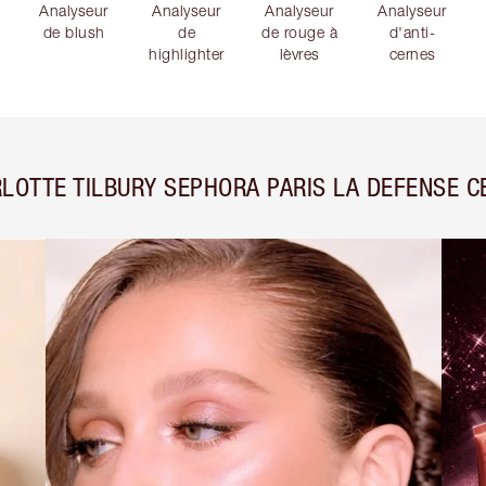
Analyseur
Analyseur
Analyseur
Analyseur
de blush
de
de rouge à
d'anti-
highlighter
lèvres
cernes
LOTTE TILBURY SEPHORA PARIS LA DEFENSE C