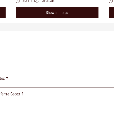
30 min
Gratuit
Show in maps
dex ?
Defense Cedex ?