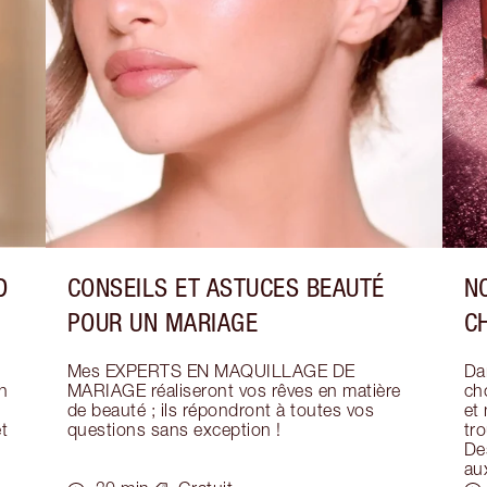
D
CONSEILS ET ASTUCES BEAUTÉ
N
POUR UN MARIAGE
C
Mes EXPERTS EN MAQUILLAGE DE 
Dar
 
MARIAGE réaliseront vos rêves en matière 
ch
de beauté ; ils répondront à toutes vos 
et
 
questions sans exception !
tr
Des
au