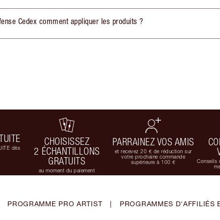
fense Cedex comment appliquer les produits ?
TUITE
CHOISISSEZ
PARRAINEZ VOS AMIS
CO
UITE dès
2 ÉCHANTILLONS
et recevez 20 € de réduction sur
votre prochaine commande
GRATUITS
Conseils 
supérieure à 100 €
me
au moment du paiement
PROGRAMME PRO ARTIST
|
PROGRAMMES D'AFFILIÉS 