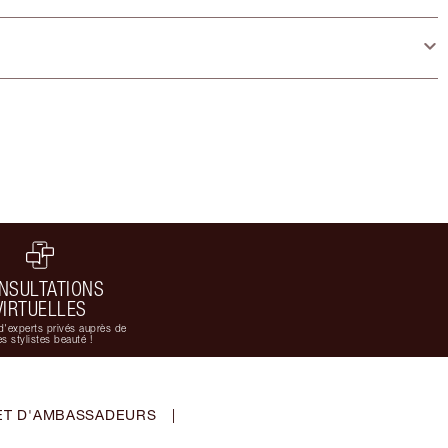
NSULTATIONS
VIRTUELLES
d'experts privés auprès de
s stylistes beauté !
ET D'AMBASSADEURS
|