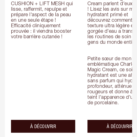
CUSHION + LIFT MESH qui 
Cream parlent d'eux-
lisse, raffermit, repulpe et 
! Lisez les avis sur mon
prépare l'aspect de la peau 
hydratant primé et 
en une seule étape ! 
découvrez comment sa
Efficacité cliniquement 
texture ultra légère et 
prouvée : il viendra booster 
gorgée d'eau a transf
votre barrière cutanée !
les routines de soin de
gens du monde entier.
Petite sœur de mon 
emblématique Charlott
Magic Cream, ce soin 
hydratant est une alter
sans parfum qui hydra
profondeur, atténue le
rougeurs et donne à vo
teint l'apparence d'un
de porcelaine.
À DÉCOUVRIR
À DÉCOUVRIR