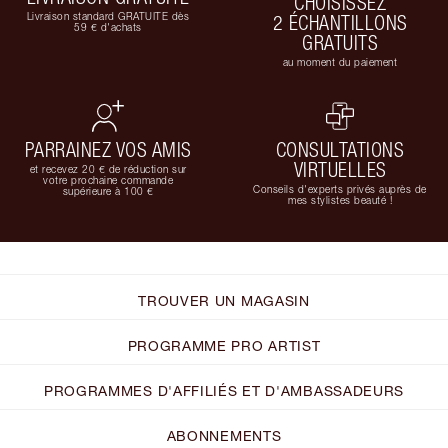
CHOISISSEZ
Livraison standard GRATUITE dès
2 ÉCHANTILLONS
59 € d'achats
GRATUITS
au moment du paiement
PARRAINEZ VOS AMIS
CONSULTATIONS
VIRTUELLES
et recevez 20 € de réduction sur
votre prochaine commande
Conseils d'experts privés auprès de
supérieure à 100 €
mes stylistes beauté !
TROUVER UN MAGASIN
PROGRAMME PRO ARTIST
PROGRAMMES D'AFFILIÉS ET D'AMBASSADEURS
ABONNEMENTS