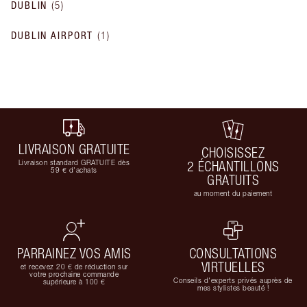
DUBLIN
(
5
)
DUBLIN AIRPORT
(
1
)
LIVRAISON GRATUITE
CHOISISSEZ
Livraison standard GRATUITE dès
2 ÉCHANTILLONS
59 € d'achats
GRATUITS
au moment du paiement
PARRAINEZ VOS AMIS
CONSULTATIONS
VIRTUELLES
et recevez 20 € de réduction sur
votre prochaine commande
Conseils d'experts privés auprès de
supérieure à 100 €
mes stylistes beauté !