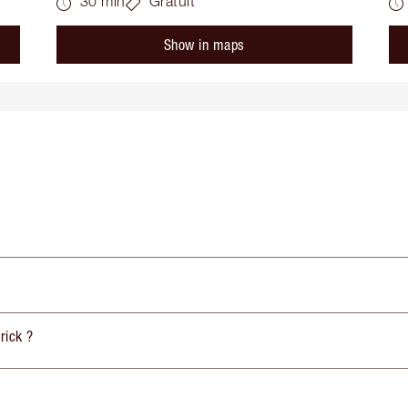
30 min
Gratuit
Show in maps
rick ?