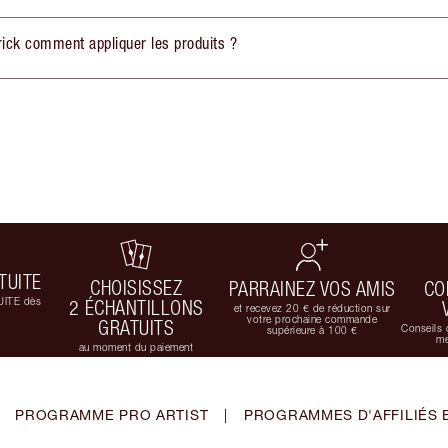
ick comment appliquer les produits ?
TUITE
CHOISISSEZ
PARRAINEZ VOS AMIS
CO
UITE dès
2 ÉCHANTILLONS
et recevez 20 € de réduction sur
votre prochaine commande
GRATUITS
Conseils 
supérieure à 100 €
me
au moment du paiement
PROGRAMME PRO ARTIST
|
PROGRAMMES D'AFFILIÉS 