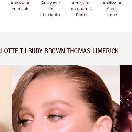
Analyseur
Analyseur
Analyseur
Analyseur
de blush
de
de rouge à
d'anti-
highlighter
lèvres
cernes
LOTTE TILBURY BROWN THOMAS LIMERICK