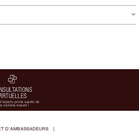
NSULTATIONS
VIRTUELLES
d'experts privés auprès de
s stylistes beauté !
ET D'AMBASSADEURS
|