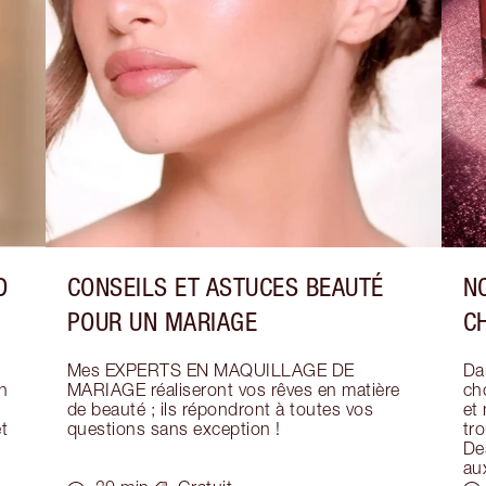
D
CONSEILS ET ASTUCES BEAUTÉ
N
POUR UN MARIAGE
C
Mes EXPERTS EN MAQUILLAGE DE 
Dar
 
MARIAGE réaliseront vos rêves en matière 
ch
de beauté ; ils répondront à toutes vos 
et
 
questions sans exception !
tr
Des
au