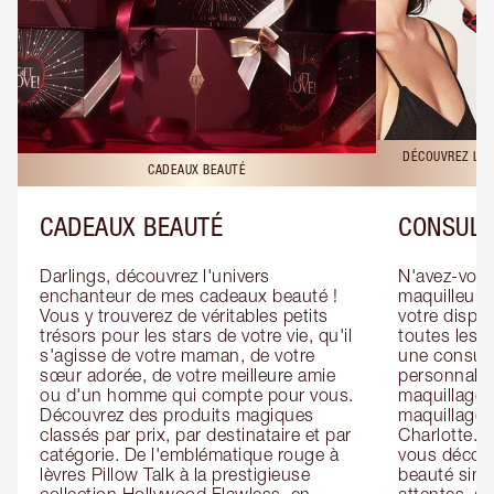
DÉCOUVREZ LES
CADEAUX BEAUTÉ
CADEAUX BEAUTÉ
CONSULT
Darlings, découvrez l'univers 
N'avez-vous 
enchanteur de mes cadeaux beauté ! 
maquilleur o
Vous y trouverez de véritables petits 
votre dispos
trésors pour les stars de votre vie, qu'il 
toutes les f
s'agisse de votre maman, de votre 
une consulta
sœur adorée, de votre meilleure amie 
personnalis
ou d'un homme qui compte pour vous. 
maquillage 
Découvrez des produits magiques 
maquillage 
classés par prix, par destinataire et par 
Charlotte. L
catégorie. De l'emblématique rouge à 
vous découv
lèvres Pillow Talk à la prestigieuse 
beauté simp