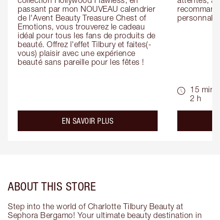
collection Hollywood Flawless, en 
attentes, ai
passant par mon NOUVEAU calendrier 
recommandat
de l'Avent Beauty Treasure Chest of 
personnalis
Emotions, vous trouverez le cadeau 
idéal pour tous les fans de produits de 
beauté. Offrez l'effet Tilbury et faites(-
vous) plaisir avec une expérience 
beauté sans pareille pour les fêtes !
15 min -
2 h
about the
EN SAVOIR PLUS
ABOUT THIS STORE
Step into the world of Charlotte Tilbury Beauty at
Sephora Bergamo! Your ultimate beauty destination in