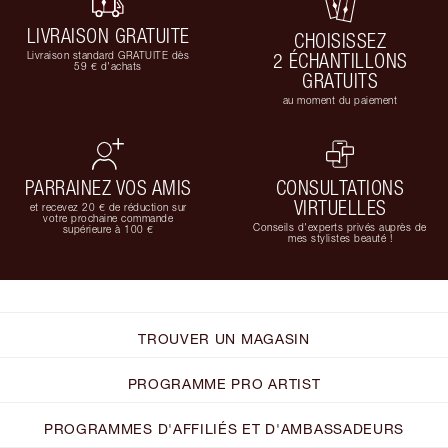
LIVRAISON GRATUITE
CHOISISSEZ
Livraison standard GRATUITE dès
2 ÉCHANTILLONS
59 € d'achats
GRATUITS
au moment du paiement
PARRAINEZ VOS AMIS
CONSULTATIONS
VIRTUELLES
et recevez 20 € de réduction sur
votre prochaine commande
Conseils d'experts privés auprès de
supérieure à 100 €
mes stylistes beauté !
TROUVER UN MAGASIN
PROGRAMME PRO ARTIST
PROGRAMMES D'AFFILIÉS ET D'AMBASSADEURS