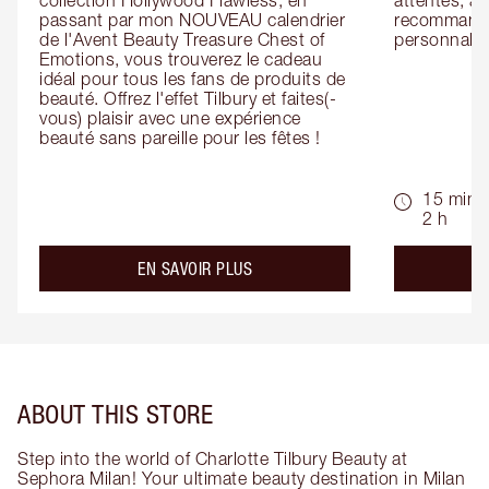
collection Hollywood Flawless, en 
attentes, ai
passant par mon NOUVEAU calendrier 
recommandat
de l'Avent Beauty Treasure Chest of 
personnalis
Emotions, vous trouverez le cadeau 
idéal pour tous les fans de produits de 
beauté. Offrez l'effet Tilbury et faites(-
vous) plaisir avec une expérience 
beauté sans pareille pour les fêtes !
15 min -
2 h
about the
EN SAVOIR PLUS
ABOUT THIS STORE
Step into the world of Charlotte Tilbury Beauty at
Sephora Milan! Your ultimate beauty destination in Milan