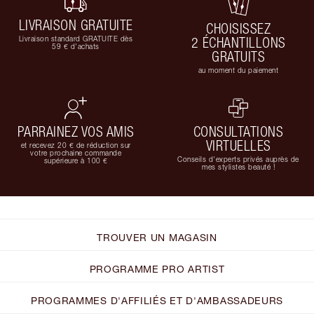
LIVRAISON GRATUITE
CHOISISSEZ
Livraison standard GRATUITE dès
2 ÉCHANTILLONS
59 € d'achats
GRATUITS
au moment du paiement
PARRAINEZ VOS AMIS
CONSULTATIONS
VIRTUELLES
et recevez 20 € de réduction sur
votre prochaine commande
Conseils d'experts privés auprès de
supérieure à 100 €
mes stylistes beauté !
TROUVER UN MAGASIN
PROGRAMME PRO ARTIST
PROGRAMMES D'AFFILIÉS ET D'AMBASSADEURS