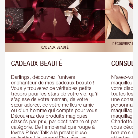
DÉCOUVREZ LES
CADEAUX BEAUTÉ
CADEAUX BEAUTÉ
CONSULT
Darlings, découvrez l'univers 
N'avez-vous 
enchanteur de mes cadeaux beauté ! 
maquilleur o
Vous y trouverez de véritables petits 
votre dispos
trésors pour les stars de votre vie, qu'il 
toutes les f
s'agisse de votre maman, de votre 
une consulta
sœur adorée, de votre meilleure amie 
personnalis
ou d'un homme qui compte pour vous. 
maquillage 
Découvrez des produits magiques 
maquillage 
classés par prix, par destinataire et par 
Charlotte. L
catégorie. De l'emblématique rouge à 
vous découv
lèvres Pillow Talk à la prestigieuse 
beauté simp