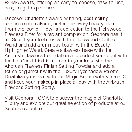
ROMA awaits, offering an easy-to-choose, easy-to-use,
easy-to-gift experience.
Discover Charlotte’s award-winning, best-selling
skincare and makeup, perfect for every beauty lover.
From the iconic Pillow Talk collection to the Hollywood
Flawless Filter for a radiant complexion, Sephora has it
all. Sculpt your features with the Hollywood Contour
Wand and add a luminous touch with the Beauty
Highlighter Wand. Create a flawless base with the
Airbrush Flawless Foundation and perfect your pout with
the Lip Cheat Lip Liner. Lock in your look with the
Airbrush Flawless Finish Setting Powder and add a
touch of glamour with the Luxury Eyeshadow Palette.
Revitalize your skin with the Magic Serum with Vitamin C
and keep your makeup in place all day with the Airbrush
Flawless Setting Spray.
Visit Sephora ROMA to discover the magic of Charlotte
Tilbury and explore our great selection of products at our
Sephora counters!