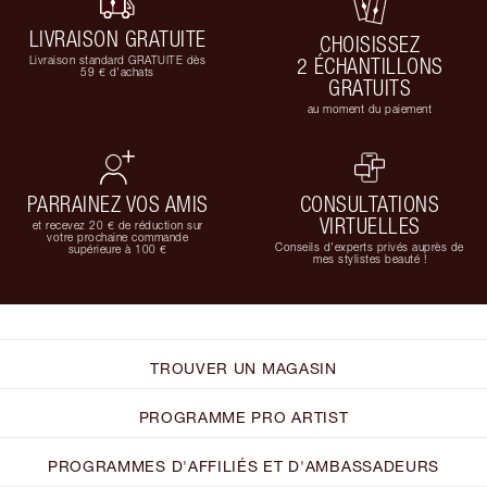
LIVRAISON GRATUITE
CHOISISSEZ
Livraison standard GRATUITE dès
2 ÉCHANTILLONS
59 € d'achats
GRATUITS
au moment du paiement
PARRAINEZ VOS AMIS
CONSULTATIONS
VIRTUELLES
et recevez 20 € de réduction sur
votre prochaine commande
Conseils d'experts privés auprès de
supérieure à 100 €
mes stylistes beauté !
TROUVER UN MAGASIN
PROGRAMME PRO ARTIST
PROGRAMMES D'AFFILIÉS ET D'AMBASSADEURS