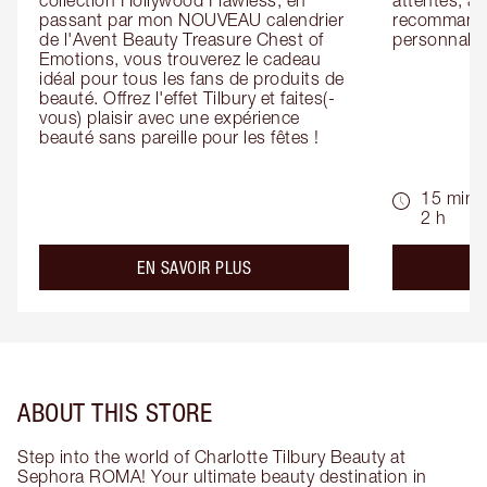
collection Hollywood Flawless, en 
attentes, ai
passant par mon NOUVEAU calendrier 
recommandat
de l'Avent Beauty Treasure Chest of 
personnalis
Emotions, vous trouverez le cadeau 
idéal pour tous les fans de produits de 
beauté. Offrez l'effet Tilbury et faites(-
vous) plaisir avec une expérience 
beauté sans pareille pour les fêtes !
15 min -
2 h
about the
EN SAVOIR PLUS
ABOUT THIS STORE
Step into the world of Charlotte Tilbury Beauty at
Sephora ROMA! Your ultimate beauty destination in