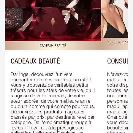
DÉCOUVREZ LES
CADEAUX BEAUTÉ
CADEAUX BEAUTÉ
CONSULT
Darlings, découvrez l'univers 
N'avez-vous 
enchanteur de mes cadeaux beauté ! 
maquilleur o
Vous y trouverez de véritables petits 
votre dispos
trésors pour les stars de votre vie, qu'il 
toutes les f
s'agisse de votre maman, de votre 
une consulta
sœur adorée, de votre meilleure amie 
personnalis
ou d'un homme qui compte pour vous. 
maquillage 
Découvrez des produits magiques 
maquillage 
classés par prix, par destinataire et par 
Charlotte. L
catégorie. De l'emblématique rouge à 
vous découv
lèvres Pillow Talk à la prestigieuse 
beauté simp