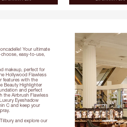
Roncadelle! Your ultimate
o-choose, easy-to-use,
nd makeup, perfect for
 the Hollywood Flawless
ur features with the
 Beauty Highlighter
undation and perfect
th the Airbrush Flawless
e Luxury Eyeshadow
amin C and keep your
pray.
Tilbury and explore our