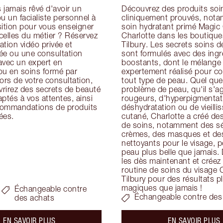
jamais rêvé d'avoir un 
Découvrez des produits soin
u un facialiste personnel à 
cliniquement prouvés, nota
ition pour vous enseigner 
soin hydratant primé Magic
icelles du métier ? Réservez 
Charlotte dans les boutiques
tion vidéo privée et 
Tilbury. Les secrets soins de
ée ou une consultation 
sont formulés avec des ingré
avec un expert en 
boostants, dont le mélange 
ou en soins formé par 
expertement réalisé pour con
ors de votre consultation, 
tout type de peau. Quel que 
rirez des secrets de beauté 
problème de peau, qu'il s'ag
ptés à vos attentes, ainsi 
rougeurs, d'hyperpigmentati
ommandations de produits 
déshydratation ou de vieilli
ées.
cutané, Charlotte a créé des
de soins, notamment des sé
crèmes, des masques et des
nettoyants pour le visage, p
peau plus belle que jamais.
les dès maintenant et créez 
routine de soins du visage C
Tilbury pour des résultats pl
magiques que jamais !
Échangeable contre
Échangeable contre des
des achats
about the
a
EN SAVOIR PLUS
EN SAVOIR PLUS