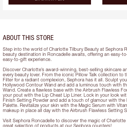
ABOUT THIS STORE
Step into the world of Charlotte Tilbury Beauty at Sephora 
beauty destination in Roncadelle awaits, offering an easy-t
easy-to-gift experience.
Discover Charlotte’s award-winning, best-selling skincare a
every beauty lover. From the iconic Pillow Talk collection to
Filter for a radiant complexion, Sephora has it all. Sculpt yo
Hollywood Contour Wand and add a luminous touch with the
Wand. Create a flawless base with the Airbrush Flawless Fo
your pout with the Lip Cheat Lip Liner. Lock in your look wi
Finish Setting Powder and add a touch of glamour with th
Palette. Revitalize your skin with the Magic Serum with Vit
makeup in place all day with the Airbrush Flawless Setting S
Visit Sephora Roncadelle to discover the magic of Charlotte 
great selection of products at our Sephora counters!