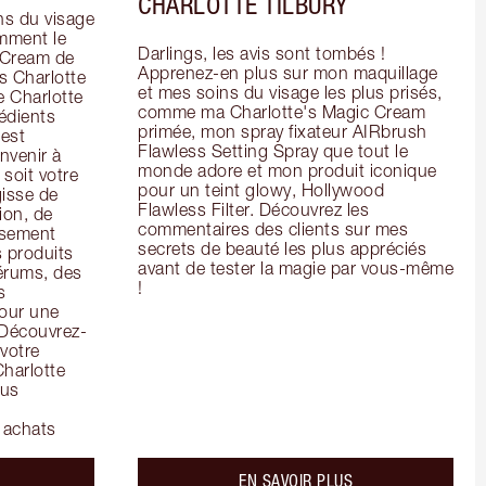
CHARLOTTE TILBURY
s du visage 
mment le 
Darlings, les avis sont tombés ! 
 Cream de 
Apprenez-en plus sur mon maquillage 
 Charlotte 
et mes soins du visage les plus prisés, 
 Charlotte 
comme ma Charlotte's Magic Cream 
dients 
primée, mon spray fixateur AIRbrush 
est 
Flawless Setting Spray que tout le 
venir à 
monde adore et mon produit iconique 
soit votre 
pour un teint glowy, Hollywood 
isse de 
Flawless Filter. Découvrez les 
on, de 
commentaires des clients sur mes 
ssement 
secrets de beauté les plus appréciés 
 produits 
avant de tester la magie par vous-même 
rums, des 
!
 
our une 
 Découvrez-
votre 
harlotte 
us 
 achats
bout the
about the
EN SAVOIR PLUS