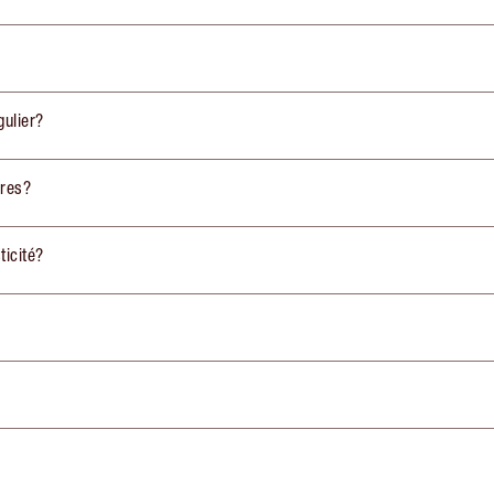
gulier?
pres?
ticité?