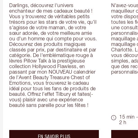
Darlings, découvrez l'univers 
N'avez-vous 
enchanteur de mes cadeaux beauté ! 
maquilleur o
Vous y trouverez de véritables petits 
votre dispos
trésors pour les stars de votre vie, qu'il 
toutes les f
s'agisse de votre maman, de votre 
une consulta
sœur adorée, de votre meilleure amie 
personnalis
ou d'un homme qui compte pour vous. 
maquillage 
Découvrez des produits magiques 
maquillage 
classés par prix, par destinataire et par 
Charlotte. L
catégorie. De l'emblématique rouge à 
vous découv
lèvres Pillow Talk à la prestigieuse 
simples, ada
collection Hollywood Flawless, en 
que des rec
passant par mon NOUVEAU calendrier 
personnalis
de l'Avent Beauty Treasure Chest of 
Emotions, vous trouverez le cadeau 
idéal pour tous les fans de produits de 
beauté. Offrez l'effet Tilbury et faites(-
vous) plaisir avec une expérience 
beauté sans pareille pour les fêtes !
15 min -
2 h
about the
EN SAVOIR PLUS