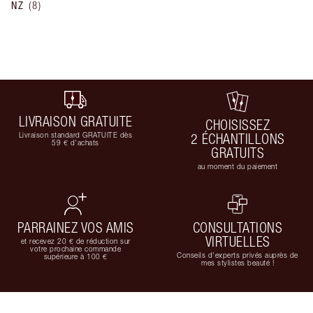
NZ
(
8
)
LIVRAISON GRATUITE
CHOISISSEZ
Livraison standard GRATUITE dès
2 ÉCHANTILLONS
59 € d'achats
GRATUITS
au moment du paiement
PARRAINEZ VOS AMIS
CONSULTATIONS
VIRTUELLES
et recevez 20 € de réduction sur
votre prochaine commande
Conseils d'experts privés auprès de
supérieure à 100 €
mes stylistes beauté !