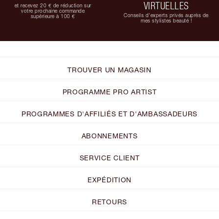
VIRTUELLES
et recevez 20 € de réduction sur
votre prochaine commande
Conseils d'experts privés auprès de
supérieure à 100 €
mes stylistes beauté !
TROUVER UN MAGASIN
PROGRAMME PRO ARTIST
PROGRAMMES D'AFFILIÉS ET D'AMBASSADEURS
ABONNEMENTS
SERVICE CLIENT
EXPÉDITION
RETOURS