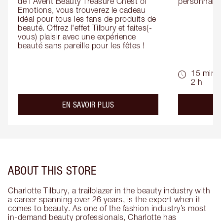
de l'Avent Beauty Treasure Chest of 
personnalis
Emotions, vous trouverez le cadeau 
idéal pour tous les fans de produits de 
beauté. Offrez l'effet Tilbury et faites(-
vous) plaisir avec une expérience 
beauté sans pareille pour les fêtes !
15 min -
2 h
about the
EN SAVOIR PLUS
ABOUT THIS STORE
Charlotte Tilbury, a trailblazer in the beauty industry with
a career spanning over 26 years, is the expert when it
comes to beauty. As one of the fashion industry’s most
in-demand beauty professionals, Charlotte has