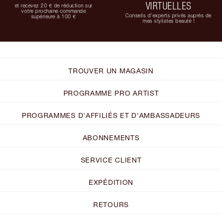
VIRTUELLES
et recevez 20 € de réduction sur
votre prochaine commande
Conseils d'experts privés auprès de
supérieure à 100 €
mes stylistes beauté !
TROUVER UN MAGASIN
PROGRAMME PRO ARTIST
PROGRAMMES D'AFFILIÉS ET D'AMBASSADEURS
ABONNEMENTS
SERVICE CLIENT
EXPÉDITION
RETOURS