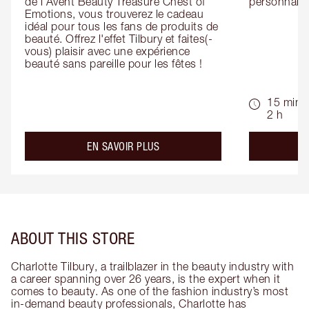
de l'Avent Beauty Treasure Chest of 
personnalis
Emotions, vous trouverez le cadeau 
idéal pour tous les fans de produits de 
beauté. Offrez l'effet Tilbury et faites(-
vous) plaisir avec une expérience 
beauté sans pareille pour les fêtes !
15 min -
2 h
about the
EN SAVOIR PLUS
ABOUT THIS STORE
Charlotte Tilbury, a trailblazer in the beauty industry with
a career spanning over 26 years, is the expert when it
comes to beauty. As one of the fashion industry’s most
in-demand beauty professionals, Charlotte has