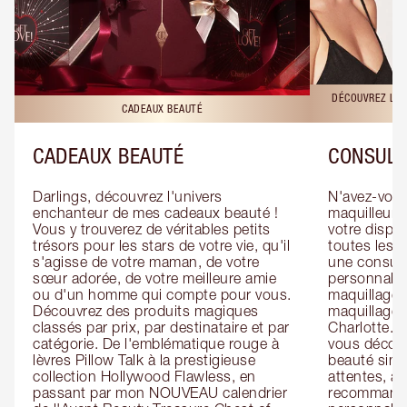
DÉCOUVREZ LES
CADEAUX BEAUTÉ
CADEAUX BEAUTÉ
CONSULT
Darlings, découvrez l'univers 
N'avez-vous 
enchanteur de mes cadeaux beauté ! 
maquilleur o
Vous y trouverez de véritables petits 
votre dispos
trésors pour les stars de votre vie, qu'il 
toutes les f
s'agisse de votre maman, de votre 
une consulta
sœur adorée, de votre meilleure amie 
personnalis
ou d'un homme qui compte pour vous. 
maquillage 
Découvrez des produits magiques 
maquillage 
classés par prix, par destinataire et par 
Charlotte. L
catégorie. De l'emblématique rouge à 
vous découv
lèvres Pillow Talk à la prestigieuse 
beauté simp
collection Hollywood Flawless, en 
attentes, ai
passant par mon NOUVEAU calendrier 
recommandat